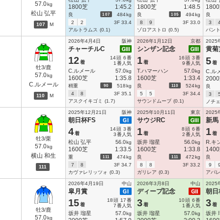
57.0
kg
1800芝
1:45.2
1800芝
1:48.5
180
松山 弘平
107
105
良
484
kg
良
494
kg
良
2
2
3F 33.4
8
9
3F 33.0
3
107
M
アルトラムス
(0.1)
ゾロアストロ
(0.5)
パン
2026年4月4日
阪神
2026年1月12日
京都
2025
チャーチルC
シンザン記念
黄菊
12
14
頭
6
番
1
16
頭
3
番
5
着
着
着
1
番人気
9
番人気
牡3/鹿
C.ルメール
57.0
T.ハマーハン
57.0
kg
kg
C.ル
57.0
kg
1600芝
1:35.8
1600芝
1:33.4
200
C.ルメール
90
110
稍重
518
kg
良
524
kg
良
4
8
3F 35.1
5
5
3F 34.4
3
110
M
アスクイキゴミ
(1.7)
サウンドムーブ
(0.1)
ノチ
2025年12月21日
阪神
2025年10月11日
東京
2025
朝日杯FS
サウジRC
新馬
4
14
頭
3
番
1
8
頭
6
番
1
着
着
着
3
番人気
2
番人気
牡3/栗
松山 弘平
56.0
坂井 瑠星
56.0
R.キ
kg
kg
57.0
kg
1600芝
1:33.5
1600芝
1:33.8
140
横山 和生
111
111
重
474
kg
良
472
kg
良
7
8
3F 34.7
8
8
3F 33.2
9
111
カヴァレリッツォ
(0.3)
ガリレア
(0.3)
アパ
2026年4月19日
中山
2026年3月8日
中山
2025
皐月賞
ディープ記念
朝日
15
18
頭
17
番
3
10
頭
6
番
3
着
着
着
7
番人気
1
番人気
牡3/鹿
坂井 瑠星
57.0
坂井 瑠星
57.0
坂井 
kg
kg
57.0
kg