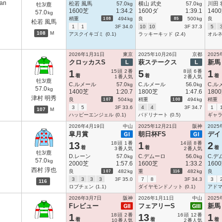
can
松若 風馬
57.0
横山 武史
57.0
川田 
kg
kg
牡3/鹿
1600芝
1:34.2
1600ダ
1:39.1
140
57.0
kg
108
85
稍重
494
kg
良
500
kg
良
松若 風馬
1
1
3F 34.0
10
10
3F 37.3
5
108
M
アスクイキゴミ
(0.1)
ラッキーキッド
(2.4)
オル
2026年1月31日
東京
2025年10月26日
京都
2025
クロッカスS
萩ステークス
新馬
1
15
頭
2
番
5
8
頭
6
番
1
着
着
着
1
番人気
2
番人気
牡3/鹿
C.ルメール
57.0
C.ルメール
56.0
C.ル
kg
kg
57.0
kg
1400芝
1:20.7
1800芝
1:47.6
180
津村 明秀
107
100
良
504
kg
稍重
494
kg
稍重
3
5
3F 33.6
4
4
3F 34.7
1
107
M
ハッピーエンジェル
(0.1)
バドリナート
(0.5)
ギャ
2026年4月19日
中山
2025年12月21日
阪神
2025
皐月賞
朝日杯FS
デイ
13
18
頭
1
番
1
14
頭
8
番
2
着
着
着
3
番人気
2
番人気
牡3/鹿
D.レーン
57.0
C.デムーロ
56.0
C.デ
kg
kg
57.0
kg
2000芝
1:57.6
1600芝
1:33.2
160
西村 淳也
107
116
良
482
kg
重
482
kg
良
3
3
3
3
3F 35.0
7
8
3F 34.3
3
116
ロブチェン
(1.1)
ダイヤモンドノット
(0.1)
アド
2026年3月7日
阪神
2026年1月11日
中山
2025
Fレビュー
フェアリーS
新馬
1
18
頭
2
番
13
16
頭
12
番
1
着
着
着
10
番人気
2
番人気