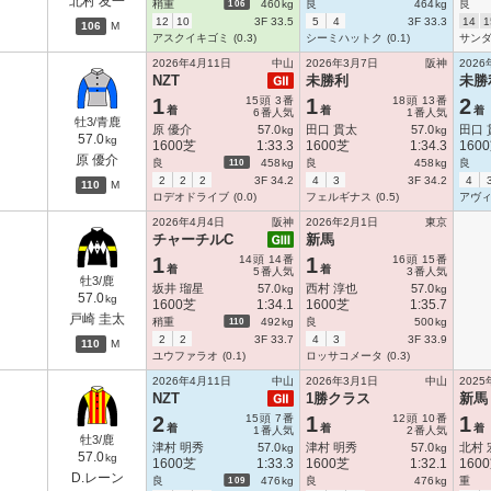
北村 友一
106
稍重
460
kg
良
464
kg
良
12
10
3F 33.5
5
4
3F 33.3
14
1
106
M
アスクイキゴミ
(0.3)
シーミハットク
(0.1)
サン
2026年4月11日
中山
2026年3月7日
阪神
2026
NZT
未勝利
未勝
1
15
頭
3
番
1
18
頭
13
番
2
着
着
着
6
番人気
1
番人気
牡3/青鹿
原 優介
57.0
田口 貫太
57.0
田口 
kg
kg
57.0
kg
1600芝
1:33.3
1600芝
1:34.3
160
原 優介
110
良
458
kg
良
458
kg
良
2
2
2
3F 34.2
4
3
3F 34.2
4
110
M
ロデオドライブ
(0.0)
フェルギナス
(0.5)
アヴ
2026年4月4日
阪神
2026年2月1日
東京
チャーチルC
新馬
1
14
頭
14
番
1
16
頭
15
番
着
着
5
番人気
3
番人気
牡3/鹿
坂井 瑠星
57.0
西村 淳也
57.0
kg
kg
57.0
kg
1600芝
1:34.1
1600芝
1:35.7
戸崎 圭太
110
稍重
492
kg
良
500
kg
2
2
3F 33.7
4
3
3F 33.9
110
M
ユウファラオ
(0.1)
ロッサコメータ
(0.3)
2026年4月11日
中山
2026年3月1日
中山
2025
NZT
1勝クラス
新馬
2
15
頭
7
番
1
12
頭
10
番
1
着
着
着
1
番人気
2
番人気
牡3/鹿
津村 明秀
57.0
津村 明秀
57.0
北村 
kg
kg
57.0
kg
1600芝
1:33.3
1600芝
1:32.1
160
D.レーン
109
良
476
kg
良
476
kg
重