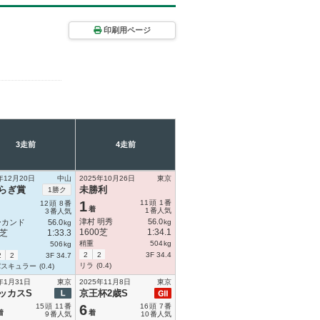
印刷用ページ
3走前
4走前
年12月20日
中山
2025年10月26日
東京
らぎ賞
未勝利
1勝ク
1
11
頭
1
番
12
頭
8
番
着
1
番人気
3
番人気
津村 明秀
56.0
ーカンド
56.0
kg
kg
1600芝
1:34.1
0芝
1:33.3
稍重
504
kg
506
kg
2
2
3F 34.4
2
2
3F 34.7
リラ
(0.4)
パスキュラー
(0.4)
年1月31日
東京
2025年11月8日
東京
ッカスS
京王杯2歳S
15
頭
11
番
6
16
頭
7
番
着
着
9
番人気
10
番人気