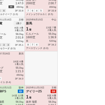
0芝
1:47.0
2000芝
2:00.7
99
484
kg
良
464
kg
4
6
3F 33.8
7
6
4
5
3F 33.9
トルナイーフ
(1.0)
メイショウナルカミ
(0.5)
年11月16日
京都
2025年9月15日
中山
賞
新馬
1勝ク
1
13
頭
7
番
8
頭
3
番
着
2
番人気
3
番人気
C.ルメール
55.0
メール
56.0
kg
kg
1600芝
1:36.9
0芝
2:01.8
良
520
kg
520
kg
8
7
4
3F 34.2
5
3
3
3F 35.1
アースヴィンチ
(0.0)
ェセラーダ
(0.5)
年7月26日
新潟
18
頭
6
番
1
番人気
ング
55.0
kg
0芝
1:21.3
464
kg
9
3F 34.0
レイユ
(0.4)
年12月21日
阪神
2025年11月15日
京都
杯FS
デイリー2S
14
頭
12
番
1
8
頭
6
番
着
1
番人気
1
番人気
瑠星
56.0
坂井 瑠星
56.0
kg
kg