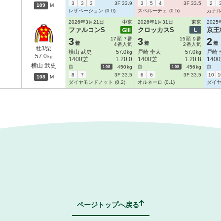
3
3
3
3F 33.9
3
5
4
3F 33.5
2
109
M
レザベーション
(0.0)
スペルーチェ
(0.5)
カナ
2026年3月21日
中京
2026年1月31日
東京
2025
ファルコンS
クロッカスS
京王
3
17
頭
7
番
3
15
頭
9
番
2
着
着
着
4
番人気
2
番人気
牡3/栗
横山 武史
57.0
戸崎 圭太
57.0
戸崎 
kg
kg
57.0
kg
1400芝
1:20.0
1400芝
1:20.8
140
横山 武史
108
105
良
450
kg
良
456
kg
良
8
7
3F 33.5
6
6
3F 33.5
10
1
108
M
ダイヤモンドノット
(0.2)
オルネーロ
(0.1)
ダイ
ページトップへ戻る