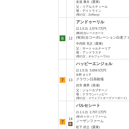
友道 康夫
(栗東)
父：
リアルスティール
母：
デイトライン
(母の父：Zoffany)
アンドゥーリル
(2.1.0.2)
2,574.7万円
(株)社台レースホース
(有)社台コーポレーション白老フ
12
中内田 充正
(栗東)
父：
サートゥルナーリア
母：
アンドラステ
(母の父：オルフェーヴル)
ハッピーエンジェル
(2.1.0.3)
3,659.5万円
矢野 まり子
クラウン日高牧場
13
武市 康男
(美浦)
父：
ジョーカプチーノ
母：
クラウンハッピー
(母の父：スウェプトオーヴァーボード)
バルセシート
(1.1.1.2)
2,707.1万円
(有)キャロットファーム
14
ノーザンファーム
松下 武士
(栗東)