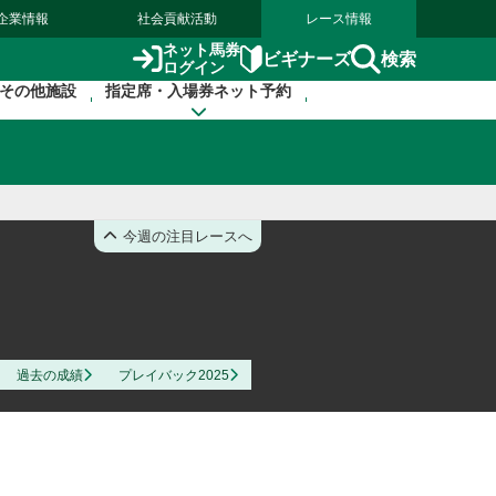
企業情報
社会貢献活動
レース情報
ネット馬券
検索
ビギナーズ
ログイン
その他施設
指定席・入場券ネット予約
今週の注目レースへ
過去の成績
プレイバック2025