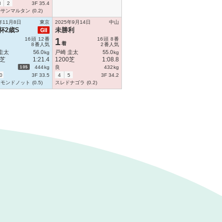
3
2
3F 35.4
ルサンマルタン
(0.2)
年11月8日
東京
2025年9月14日
中山
杯2歳S
未勝利
16
頭
12
番
1
16
頭
8
番
着
8
番人気
2
番人気
圭太
56.0
戸崎 圭太
55.0
kg
kg
0芝
1:21.4
1200芝
1:08.8
105
444
kg
良
432
kg
0
3F 33.5
4
5
3F 34.2
ヤモンドノット
(0.5)
スレドナゴラ
(0.2)