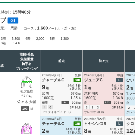
15時40分
走時刻：
ップ
1,600
指定）
馬齢
（芝・左）
コース：
メートル
3着
3,300
4着
2,000
5着
1,300
3着
54.6
性齢/毛色
負担重量
前走
前々走
騎手名
血統
プレレーティング
2026年4月4日
阪神
2026年1月4日
中山
2025
チャーチルC
ジュニアC
ひい
9
14
頭
3
番
1
8
頭
4
番
2
着
着
着
4
番人気
1
番人気
牡3/黒鹿
武 豊
57.0
津村 明秀
57.0
kg
kg
T.マ
57.0
kg
1600芝
1:35.4
1600芝
1:34.8
160
佐々木 大輔
94
103
稍重
508
kg
良
508
kg
良
4
6
3F 34.8
3
3
3
3F 34.9
2
103
M
アスクイキゴミ
(1.3)
サレジオ
(0.0)
クレ
2026年4月4日
阪神
2026年2月22日
東京
2026
チャーチルC
ヒヤシンスS
クロ
2
14
頭
11
番
8
10
頭
7
番
12
着
着
14
番人気
8
番人気