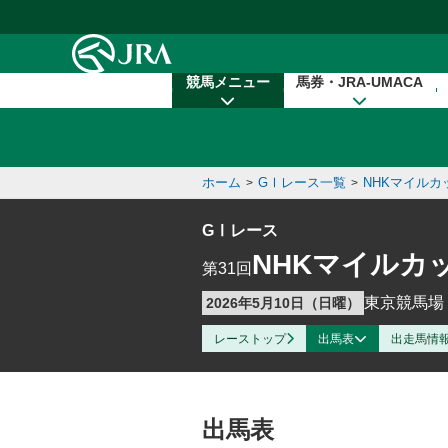
本文へ移動する
競馬メニュー
馬券・JRA-UMACA
ホーム
GⅠレース一覧
NHKマイルカ
>
>
GⅠレース
NHKマイルカ
第31回
東京競馬場 
2026年5月10日（日曜）
レーストップ
出馬表
出走馬情
出馬表