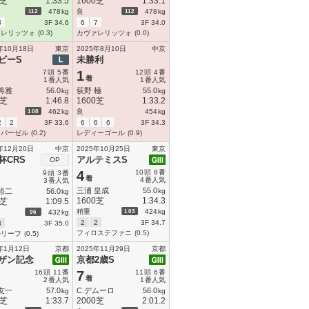
0芝
1:33.5
1600芝
1:33.1
112
112
478
kg
良
478
kg
8
3F 34.6
6
7
3F 34.0
ァレリッツォ
(0.3)
カヴァレリッツォ
(0.0)
年10月18日
東京
2025年8月10日
中京
ビーS
未勝利
7
頭
5
番
1
12
頭
4
番
着
1
番人気
1
番人気
将雅
56.0
荻野 極
55.0
kg
kg
0芝
1:46.8
1600芝
1:33.2
108
462
kg
良
454
kg
2
2
3F 33.6
6
6
6
3F 34.3
トバーゼル
(0.2)
レディーゴール
(0.9)
年12月20日
中京
2025年10月25日
東京
杯CRS
アルテミスS
OP
4
10
頭
8
番
9
頭
3
番
着
4
番人気
3
番人気
三浦 皇成
55.0
裕二
56.0
kg
kg
1600芝
1:34.3
0芝
1:09.5
103
稍重
424
kg
96
432
kg
2
2
3F 34.7
3
3F 35.0
フィロステファニ
(0.5)
ルリーフ
(0.5)
年1月12日
京都
2025年11月29日
京都
ザン記念
京都2歳S
16
頭
11
番
7
11
頭
6
番
着
2
番人気
1
番人気
友一
57.0
C.デムーロ
56.0
kg
kg
0芝
1:33.7
2000芝
2:01.2