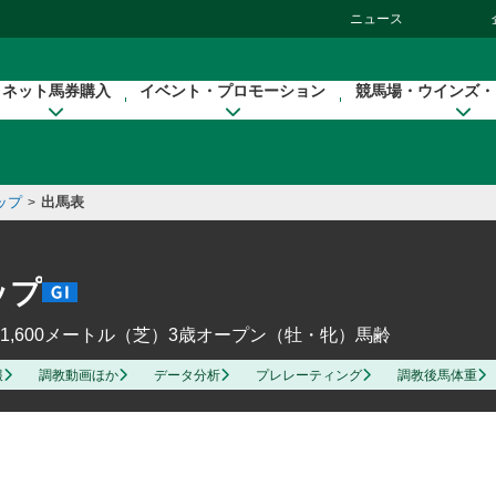
ニュース
ネット馬券購入
イベント・プロモーション
競馬場・ウインズ・
ップ
出馬表
>
ップ
1,600メートル（芝）
3歳オープン（牡・牝）馬齢
報
調教動画ほか
データ分析
プレレーティング
調教後馬体重