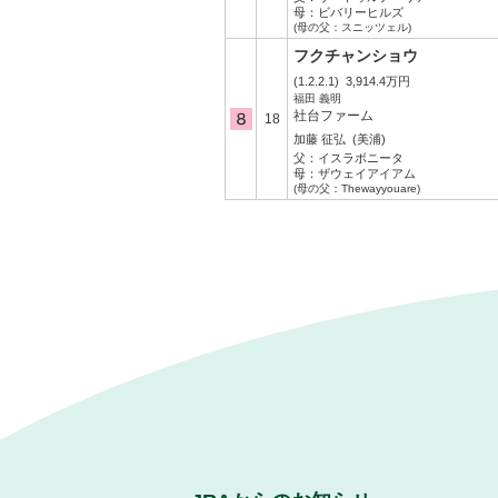
母：
ビバリーヒルズ
(母の父：スニッツェル)
フクチャンショウ
(1.2.2.1)
3,914.4万円
福田 義明
社台ファーム
18
加藤 征弘
(美浦)
父：
イスラボニータ
母：
ザウェイアイアム
(母の父：Thewayyouare)