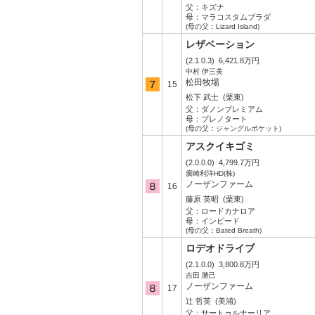
父：
キズナ
母：
マラコスタムブラダ
(母の父：Lizard Island)
レザベーション
(2.1.0.3)
6,421.8万円
中村 伊三美
松田牧場
15
松下 武士
(栗東)
父：
ダノンプレミアム
母：
プレノタート
(母の父：ジャングルポケット)
アスクイキゴミ
(2.0.0.0)
4,799.7万円
廣崎利洋HD(株)
ノーザンファーム
16
藤原 英昭
(栗東)
父：
ロードカナロア
母：
インピード
(母の父：Bated Breath)
ロデオドライブ
(2.1.0.0)
3,800.8万円
吉田 勝己
ノーザンファーム
17
辻 哲英
(美浦)
父：
サートゥルナーリア