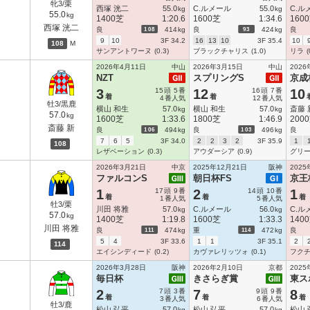
牝3/栗
西塚 洸二
55.0
C.ルメール
55.0
C.ル
kg
kg
55.0
kg
1400芝
1:20.6
1600芝
1:34.6
160
西塚 洸二
108
93
良
414
kg
良
424
kg
良
9
10
3F 34.2
16
13
10
3F 35.4
10
108
M
サンアントワーヌ
(0.3)
ブラックチャリス
(1.0)
リラ
(
2026年4月11日
中山
2026年3月15日
中山
2026
NZT
スプリングS
京成
3
15
頭
5
番
12
16
頭
7
番
10
着
着
4
番人気
12
番人気
牡3/黒鹿
横山 和生
57.0
横山 和生
57.0
斎藤 
kg
kg
57.0
kg
1600芝
1:33.6
1800芝
1:46.9
200
斎藤 新
106
103
良
494
kg
良
496
kg
良
7
6
5
3F 34.0
2
2
3
2
3F 35.9
1
108
レザベーション
(0.3)
アウダーシア
(0.9)
グリ
2026年3月21日
中京
2025年12月21日
阪神
2025
ファルコンS
朝日杯FS
京王
1
17
頭
9
番
2
14
頭
10
番
1
着
着
着
1
番人気
5
番人気
牡3/栗
川田 将雅
57.0
C.ルメール
56.0
C.ル
kg
kg
57.0
kg
1400芝
1:19.8
1600芝
1:33.3
140
川田 将雅
111
114
良
474
kg
重
472
kg
良
5
4
3F 33.6
1
1
3F 35.1
2
114
エイシンディード
(0.2)
カヴァレリッツォ
(0.1)
フク
2026年3月28日
阪神
2026年2月10日
京都
2025
毎日杯
きさらぎ賞
東ス
2
7
頭
3
番
7
9
頭
9
番
8
着
着
着
3
番人気
6
番人気
牡3/鹿
松山 弘平
57.0
松山 弘平
57.0
松山 
kg
kg