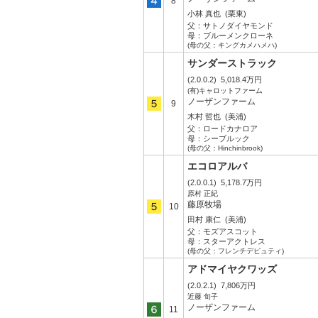
8
小林 真也
(栗東)
父：
サトノダイヤモンド
母：
ブルーメンクローネ
(母の父：キングカメハメハ)
サンダーストラック
(2.0.0.2)
5,018.4万円
(有)キャロットファーム
ノーザンファーム
9
木村 哲也
(美浦)
父：
ロードカナロア
母：
シーブルック
(母の父：Hinchinbrook)
エコロアルバ
(2.0.0.1)
5,178.7万円
原村 正紀
藤原牧場
10
田村 康仁
(美浦)
父：
モズアスコット
母：
スターアクトレス
(母の父：フレンチデピュティ)
アドマイヤクワッズ
(2.0.2.1)
7,806万円
近藤 旬子
ノーザンファーム
11