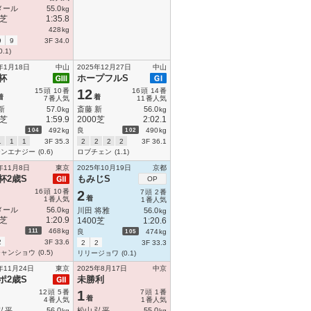
メール
55.0
kg
0芝
1:35.8
428
kg
9
9
3F 34.0
0.1)
年1月18日
中山
2025年12月27日
中山
杯
ホープフルS
15
頭
10
番
12
16
頭
14
番
着
着
7
番人気
11
番人気
新
57.0
斎藤 新
56.0
kg
kg
0芝
1:59.9
2000芝
2:02.1
104
102
492
kg
良
490
kg
1
1
1
3F 35.3
2
2
2
2
3F 36.1
ーンエナジー
(0.6)
ロブチェン
(1.1)
年11月8日
東京
2025年10月19日
京都
杯2歳S
もみじS
OP
16
頭
10
番
2
7
頭
2
番
着
1
番人気
1
番人気
メール
56.0
kg
川田 将雅
56.0
kg
0芝
1:20.9
1400芝
1:20.6
111
468
kg
105
良
474
kg
2
3F 33.6
2
2
3F 33.3
チャンショウ
(0.5)
リリージョワ
(0.1)
年11月24日
東京
2025年8月17日
中京
ポ2歳S
未勝利
12
頭
5
番
1
7
頭
1
番
着
4
番人気
1
番人気
弘平
56.0
松山 弘平
55.0
kg
kg