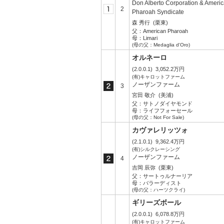
Don Alberto Corporation & Ameri
2
Pharoah Syndicate
森 秀行
(栗東)
父：
American Pharoah
母：
Limari
(母の父：Medaglia d'Oro)
オルネーロ
(2.0.0.1)
3,052.2万円
(有)キャロットファーム
ノーザンファーム
3
宮田 敬介
(美浦)
父：
サトノダイヤモンド
母：
ライフフォーセール
(母の父：Not For Sale)
カヴァレリッツォ
(2.1.0.1)
9,362.4万円
(有)シルクレーシング
ノーザンファーム
4
吉岡 辰弥
(栗東)
父：
サートゥルナーリア
母：
バラーディスト
(母の父：ハーツクライ)
ギリーズボール
(2.0.0.1)
6,078.8万円
(有)キャロットファーム