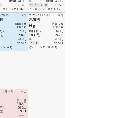
106
101
468
kg
良
466
kg
5
3F 34.0
10
10
9
10
3F 35.6
ダーストラック
(0.3)
ジャスティンビスタ
(0.8)
年2月15日
京都
2025年11月22日
京都
利
未勝利
18
頭
1
番
6
11
頭
7
番
着
4
番人気
3
番人気
貫太
57.0
田口 貫太
56.0
kg
kg
0芝
1:34.3
1800芝
1:47.3
460
kg
良
462
kg
3
3F 34.5
5
2
3F 34.9
ィオン
(0.2)
ヴィスコンテッサ
(0.4)
年12月21日
中山
16
頭
16
番
5
番人気
宏司
56.0
kg
0芝
1:35.1
464
kg