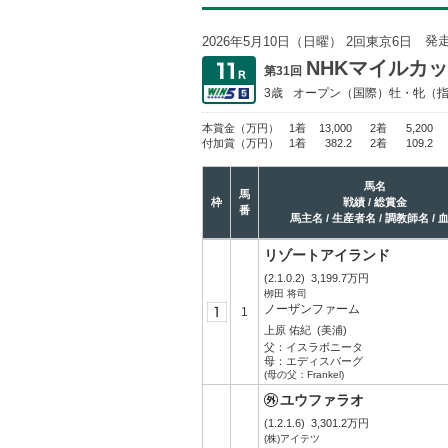
発
2026年5月10日（日曜） 2回東京6日
NHKマイルカ
第31回
3歳
オープン
（国際）牡・牝（
本賞金
（万円）
1着
13,000
2着
5,200
付加賞
（万円）
1着
382.2
2着
109.2
馬名
馬
枠
戦績 / 総賞金
番
馬主名 / 生産者名 / 調教師名 / 
リゾートアイランド
(2.1.0.2)
3,199.7万円
栁田 将司
ノーザンファーム
1
上原 佑紀
(美浦)
父：
イスラボニータ
母：
エディスバーグ
(母の父：Frankel)
ユウファラオ
(1.2.1.6)
3,301.2万円
(株)アイテツ