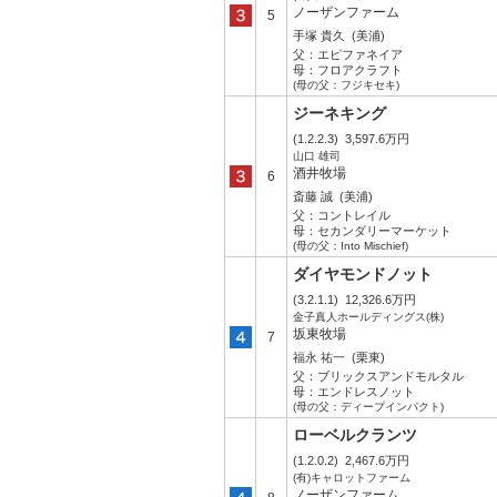
ノーザンファーム
5
手塚 貴久
(美浦)
父：
エピファネイア
母：
フロアクラフト
(母の父：フジキセキ)
ジーネキング
(1.2.2.3)
3,597.6万円
山口 雄司
酒井牧場
6
斎藤 誠
(美浦)
父：
コントレイル
母：
セカンダリーマーケット
(母の父：Into Mischief)
ダイヤモンドノット
(3.2.1.1)
12,326.6万円
金子真人ホールディングス(株)
坂東牧場
7
福永 祐一
(栗東)
父：
ブリックスアンドモルタル
母：
エンドレスノット
(母の父：ディープインパクト)
ローベルクランツ
(1.2.0.2)
2,467.6万円
(有)キャロットファーム
ノーザンファーム