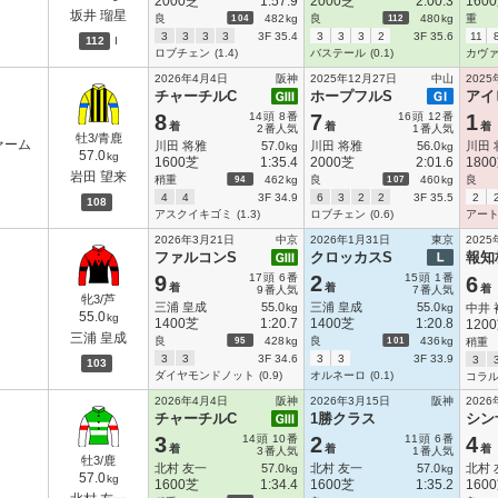
2000芝
1:57.9
2000芝
2:00.3
160
坂井 瑠星
104
112
良
482
kg
良
480
kg
重
3
3
3
3
3F 35.4
3
3
3
2
3F 35.6
11
112
I
ロブチェン
(1.4)
バステール
(0.1)
カヴ
2026年4月4日
阪神
2025年12月27日
中山
2025
チャーチルC
ホープフルS
アイ
8
14
頭
8
番
7
16
頭
12
番
1
着
着
着
2
番人気
1
番人気
牡3/青鹿
ァーム
川田 将雅
57.0
川田 将雅
56.0
川田 
kg
kg
57.0
kg
1600芝
1:35.4
2000芝
2:01.6
180
岩田 望来
94
107
稍重
462
kg
良
460
kg
良
4
4
3F 34.9
6
3
2
2
3F 35.5
2
108
アスクイキゴミ
(1.3)
ロブチェン
(0.6)
アー
2026年3月21日
中京
2026年1月31日
東京
2025
ファルコンS
クロッカスS
報知
9
17
頭
6
番
2
15
頭
1
番
6
着
着
着
9
番人気
7
番人気
牝3/芦
三浦 皇成
55.0
三浦 皇成
55.0
kg
kg
中井 
55.0
kg
1400芝
1:20.7
1400芝
1:20.8
120
三浦 皇成
95
101
良
428
kg
良
436
kg
稍重
3
3
3F 34.6
3
3
3F 33.9
3
103
ダイヤモンドノット
(0.9)
オルネーロ
(0.1)
コラ
2026年4月4日
阪神
2026年3月15日
阪神
2026
チャーチルC
1勝クラス
シン
3
14
頭
10
番
2
11
頭
6
番
4
着
着
着
3
番人気
1
番人気
牡3/鹿
北村 友一
57.0
北村 友一
57.0
北村 
kg
kg
57.0
kg
1600芝
1:34.4
1600芝
1:35.2
160