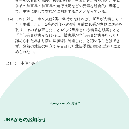
被害馬の着順や着差、被害の程度、事象が起こった場所、事象
前後の加害馬・被害馬の走行状況などの要素を総合的に勘案し
て、事実に則して客観的に判断することとなっている。
（4）
これに対し、申立人は2番の斜行がなければ、10番が先着してい
たと主張したが、2番の外側への斜行直前に10番が内側に進路を
取り、その後修正したことや1／2馬身という着差を勘案すると
「当該有責妨害がなければ、被害馬が当該有責妨害を行ったと
認められた馬より前に決勝線に到達した」と認めることはでき
ず、降着の裁決の申立てを棄却した裁決委員の裁決に誤りは認
められない。
として、本件不服申立ては棄却された。
｜
表示モード：
ＰＣ
スマートフォン
ページトップへ戻る
JRAからのお知らせ