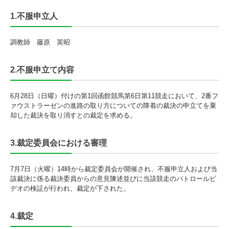
1.不服申立人
調教師 藤原 英昭
2.不服申立て内容
6月28日（日曜）付けの第1回函館競馬第6日第11競走において、2番フ
ァウストラーゼンの進路の取り方についての降着の裁決の申立てを棄
却した裁決を取り消すとの裁定を求める。
3.裁定委員会における審理
7月7日（火曜）14時から裁定委員会が開催され、不服申立人および当
該裁決に係る裁決委員からの意見陳述並びに当該競走のパトロールビ
デオの検証が行われ、裁定が下された。
4.裁定