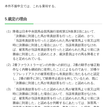
本件不服申立ては、これを棄却する。
5.裁定の理由
（1）
降着は日本中央競馬会競馬施行規程第124条第1項において、
「決勝線に到達した馬が有責妨害を行った」と認め、かつ、
「当該有責妨害を行ったと認められた馬が被害馬より前又は同
時に決勝線に到達した場合において、当該有責妨害がなけれ
ば、被害馬が当該有責妨害を行ったと認められた馬より前に決
勝線に到達した」と認めたとき、裁決委員はその馬を降着とす
ると定められている。
（2）
2番ファウストラーゼンの外側への斜行は、2番の騎手が修正動
作なく内鞭を継続的に使用したことによるものであり、10番ケ
リフレッドアスクの被害程度から有責妨害に当たるものと認定
し、2番の騎手に対して騎乗停止処分を科しているため、既に
「決勝線に到達した馬が有責妨害を行った」と認められる。
（3）
「当該有責妨害を行ったと認められた馬が被害馬より前又は同
時に決勝線に到達した場合において、当該有責妨害がなけれ
ば、被害馬が当該有責妨害を行ったと認められた馬より前に決
勝線に到達した」と認めるか判断するにあたっては、加害馬・