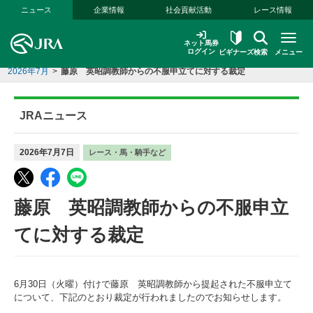
本文へ移動する
ニュース
企業情報
社会貢献活動
レース情報
ネット馬券
ログイン
ビギナーズ
検索
メニュー
2026年7月
>
藤原 英昭調教師からの不服申立てに対する裁定
JRAニュース
2026年7月7日
レース・馬・騎手など
藤原 英昭調教師からの不服申立
てに対する裁定
6月30日（火曜）付けで藤原 英昭調教師から提起された不服申立て
について、下記のとおり裁定が行われましたのでお知らせします。