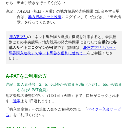
から、出金手続きを行ってください。
注記：
7月20日（祝日・月曜）の地方競馬発売時間帯に出金をする場
合は、
地方競馬ネット投票
にログインしていただき、「出金指
示」を行ってください。
JRAアプリ
の「ネット馬券購入連携」機能を利用すると、会員種
別ごとの中央競馬・地方競馬の発売時間帯に合わせて
自動的に各
購入サイトにログインが可能
です（詳細は、
JRAアプリ「ネット
馬券購入連携」でネット馬券を便利に使おう！
をご参照くださ
い）。
A-PATをご利用の方
注記：
加入者番号 2、5、6以外から始まる8桁（ただし、55から始ま
る方はA-PAT会員）
地方競馬の発売に伴い、7月21日（火曜）まで、口座がロックされま
す（
通常
より1日遅れます）。
「購入限度額」への追加入金をご希望の方は、「
ペイジー入金サービ
ス
」をご利用ください。