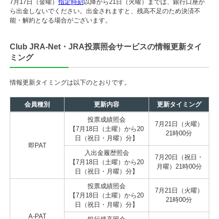
7月17日（金曜）
指定時刻
以降から21日（火曜）までは、銀行口座か
ら出金しないでください。出金されますと、残高不足のため決済不
能・解約となる場合がございます。
Club JRA-Net・JRA投票照会サービスの情報更新タイ
ミング
情報更新タイミングは以下のとおりです。
会員種別
更新内容
更新タイミング
投票成績照会
7月21日（火曜）
【7月18日（土曜）から20
21時00分
日（祝日・月曜）分】
即PAT
入出金履歴照会
7月20日（祝日・
【7月18日（土曜）から20
月曜）21時00分
日（祝日・月曜）分】
投票成績照会
7月21日（火曜）
【7月18日（土曜）から20
21時00分
日（祝日・月曜）分】
A-PAT