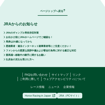
ページトップへ戻る
JRAからのお知らせ
JRAのギャンブル等依存症対策
お出かけ前にJRAホームページでご確認を！
馬券は20歳になってから
悪徳業者・違法インターネット賭事業者等にご注意ください！
ファンからの悪質な誹謗中傷および脅迫行為等に対する厳正な対応
競馬場へ移動中の騎手に関するお願い
払戻金の支払を受けた方へ
FAQ/お問い合わせ
サイトマップ
リンク
ご利用に際して
ウェブアクセシビリティについて
レース情報
ニュース
企業情報
Horse Racing in Japan
JRA（PCサイト）