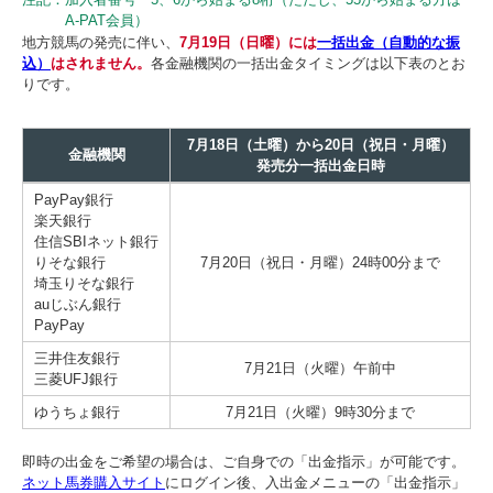
A-PAT会員）
地方競馬の発売に伴い、
7月19日（日曜）には
一括出金（自動的な振
込）
はされません。
各金融機関の一括出金タイミングは以下表のとお
りです。
7月18日（土曜）から20日（祝日・月曜）
金融機関
発売分一括出金日時
PayPay銀行
楽天銀行
住信SBIネット銀行
りそな銀行
7月20日（祝日・月曜）24時00分まで
埼玉りそな銀行
auじぶん銀行
PayPay
三井住友銀行
7月21日（火曜）午前中
三菱UFJ銀行
ゆうちょ銀行
7月21日（火曜）9時30分まで
即時の出金をご希望の場合は、ご自身での「出金指示」が可能です。
ネット馬券購入サイト
にログイン後、入出金メニューの「出金指示」