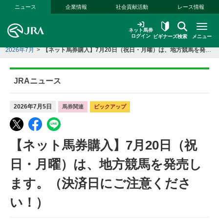
本文へ移動する
ニュース
企業情報
社会貢献活動
レース情報
ネット馬券
ログイン
ビギナーズ
検索
メニュー
2026年7月
>
【ネット馬券購入】7月20日（祝日・月曜）は、地方競馬を発売します。（決済日にご注意ください！）
JRAニュース
2026年7月5日
馬券関連
ピックアップ
【ネット馬券購入】7月20日（祝
日・月曜）は、地方競馬を発売し
ます。（決済日にご注意くださ
い！）