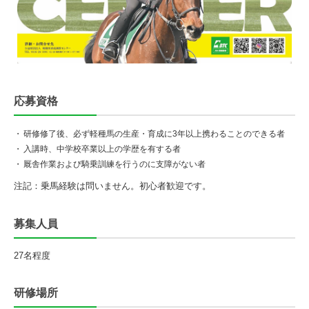
応募資格
・
研修修了後、必ず軽種馬の生産・育成に3年以上携わることのできる者
・
入講時、中学校卒業以上の学歴を有する者
・
厩舎作業および騎乗訓練を行うのに支障がない者
注記：
乗馬経験は問いません。初心者歓迎です。
募集人員
27名程度
研修場所