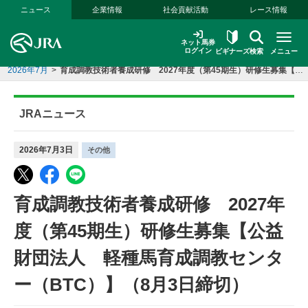
本文へ移動する
ニュース
企業情報
社会貢献活動
レース情報
ネット馬券
ログイン
ビギナーズ
検索
メニュー
2026年7月
>
育成調教技術者養成研修 2027年度（第45期生）研修生募集【公益財団法人 軽種馬育成調教センター（BTC）】（8月3日締切）
JRAニュース
2026年7月3日
その他
育成調教技術者養成研修 2027年
度（第45期生）研修生募集【公益
財団法人 軽種馬育成調教センタ
ー（BTC）】（8月3日締切）