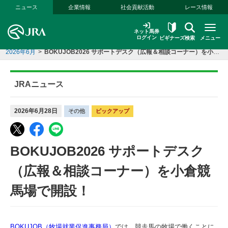
本文へ移動する
ニュース
企業情報
社会貢献活動
レース情報
ネット馬券
ログイン
ビギナーズ
検索
メニュー
2026年6月
>
BOKUJOB2026 サポートデスク（広報＆相談コーナー）を小倉競馬場で開設！
JRAニュース
2026年6月28日
その他
ピックアップ
BOKUJOB2026 サポートデスク
（広報＆相談コーナー）を小倉競
馬場で開設！
BOKUJOB（牧場就業促進事務局）
では、競走馬の牧場で働くことに