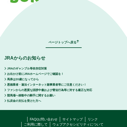
｜
表示モード：
ＰＣ
スマートフォン
ページトップへ戻る
JRAからのお知らせ
JRAのギャンブル等依存症対策
お出かけ前にJRAホームページでご確認を！
馬券は20歳になってから
悪徳業者・違法インターネット賭事業者等にご注意ください！
ファンからの悪質な誹謗中傷および脅迫行為等に対する厳正な対応
競馬場へ移動中の騎手に関するお願い
払戻金の支払を受けた方へ
FAQ/お問い合わせ
サイトマップ
リンク
ご利用に際して
ウェブアクセシビリティについて