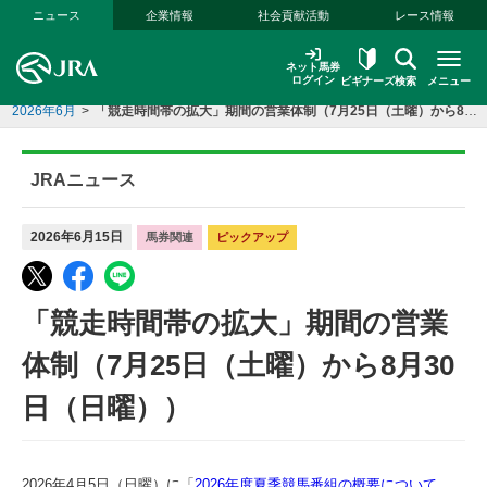
本文へ移動する
ニュース
企業情報
社会貢献活動
レース情報
ネット馬券
ログイン
ビギナーズ
検索
メニュー
2026年6月
>
「競走時間帯の拡大」期間の営業体制（7月25日（土曜）から8月30日（日曜））
JRAニュース
2026年6月15日
馬券関連
ピックアップ
「競走時間帯の拡大」期間の営業
体制（7月25日（土曜）から8月30
日（日曜））
2026年4月5日（日曜）に「
2026年度夏季競馬番組の概要について