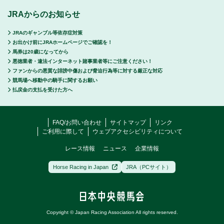
JRAからのお知らせ
JRAのギャンブル等依存症対策
お出かけ前にJRAホームページでご確認を！
馬券は20歳になってから
悪徳業者・違法インターネット賭事業者等にご注意ください！
ファンからの悪質な誹謗中傷および脅迫行為等に対する厳正な対応
競馬場へ移動中の騎手に関するお願い
払戻金の支払を受けた方へ
FAQ/お問い合わせ
サイトマップ
リンク
ご利用に際して
ウェブアクセシビリティについて
レース情報
ニュース
企業情報
Horse Racing in Japan
JRA（PCサイト）
Copyright © Japan Racing Association All rights reserved.