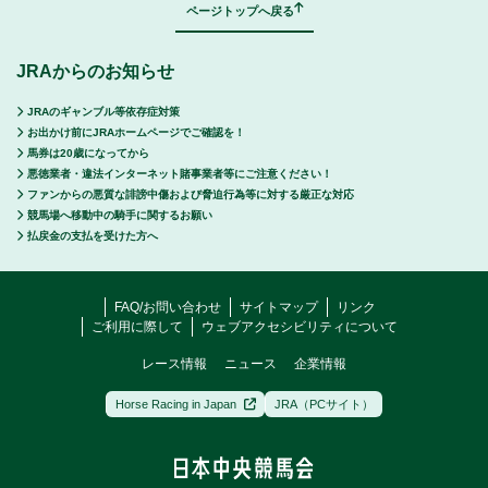
ページトップへ戻る
JRAからのお知らせ
JRAのギャンブル等依存症対策
お出かけ前にJRAホームページでご確認を！
馬券は20歳になってから
悪徳業者・違法インターネット賭事業者等にご注意ください！
ファンからの悪質な誹謗中傷および脅迫行為等に対する厳正な対応
競馬場へ移動中の騎手に関するお願い
払戻金の支払を受けた方へ
FAQ/お問い合わせ
サイトマップ
リンク
ご利用に際して
ウェブアクセシビリティについて
レース情報
ニュース
企業情報
Horse Racing in Japan
JRA（PCサイト）