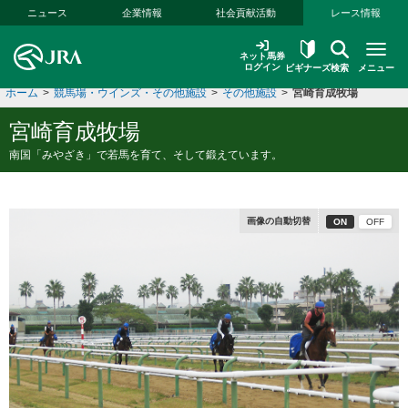
本文へ移動する
ニュース
企業情報
社会貢献活動
レース情報
ネット馬券
ログイン
ビギナーズ
検索
メニュー
ホーム
>
競馬場・ウインズ・その他施設
>
その他施設
>
宮崎育成牧場
宮崎育成牧場
南国「みやざき」で若馬を育て、そして鍛えています。
画像の自動切替
ON
OFF