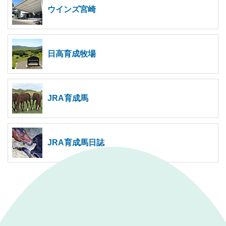
ウインズ宮崎
日高育成牧場
JRA育成馬
JRA育成馬日誌
｜
表示モード：
ＰＣ
スマートフォン