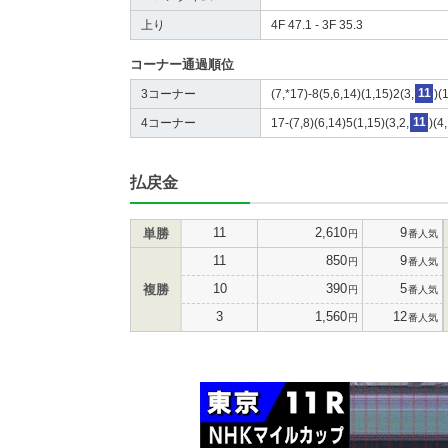
上り
4F 47.1 - 3F 35.3
コーナー通過順位
3コーナー
(7,*17)-8(5,6,14)(1,15)2(3,
11
)(
4コーナー
17-(7,8)(6,14)5(1,15)(3,2,
11
)(4
払戻金
11
2,610
9
単勝
円
番人気
11
850
9
円
番人気
10
390
5
複勝
円
番人気
3
1,560
12
円
番人気