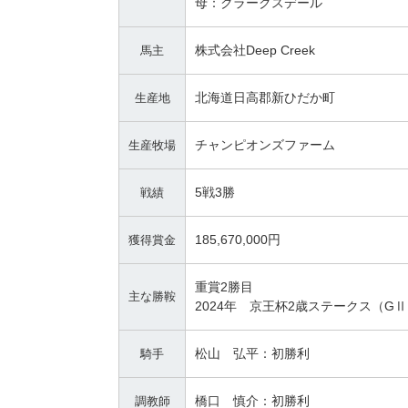
母：クラークスデール
株式会社Deep Creek
馬主
北海道日高郡新ひだか町
生産地
チャンピオンズファーム
生産牧場
5戦3勝
戦績
185,670,000円
獲得賞金
重賞2勝目
主な勝鞍
2024年 京王杯2歳ステークス（G
松山 弘平：初勝利
騎手
橋口 慎介：初勝利
調教師