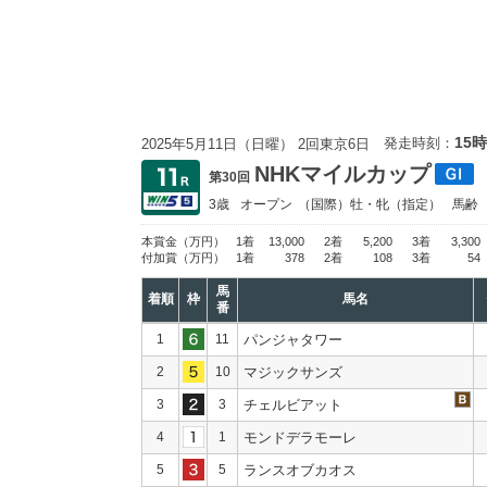
15時
発走時刻：
2025年5月11日（日曜） 2回東京6日
NHKマイルカップ
第30回
3歳
オープン
（国際）牡・牝（指定）
馬齢
本賞金
（万円）
1着
13,000
2着
5,200
3着
3,300
付加賞
（万円）
1着
378
2着
108
3着
54
馬
着順
枠
馬名
番
1
11
パンジャタワー
2
10
マジックサンズ
3
3
チェルビアット
4
1
モンドデラモーレ
5
5
ランスオブカオス