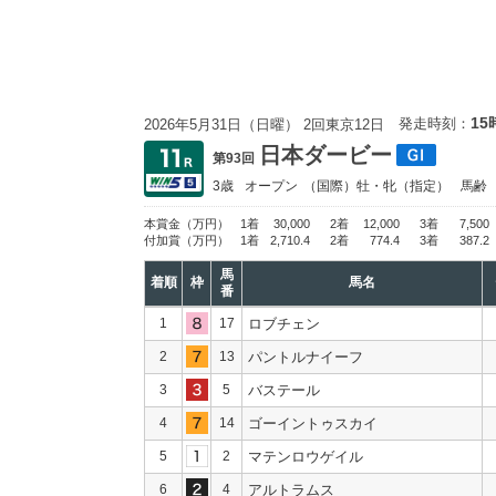
15
発走時刻：
2026年5月31日（日曜） 2回東京12日
日本ダービー
第93回
3歳
オープン
（国際）牡・牝（指定）
馬齢
本賞金
（万円）
1着
30,000
2着
12,000
3着
7,500
付加賞
（万円）
1着
2,710.4
2着
774.4
3着
387.2
馬
着順
枠
馬名
番
1
17
ロブチェン
2
13
パントルナイーフ
3
5
バステール
4
14
ゴーイントゥスカイ
5
2
マテンロウゲイル
6
4
アルトラムス