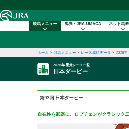
本文へ移動する
競馬メニュー
馬券・JRA-UMACA
ネット馬券
ホーム
>
競馬メニュー
>
レース成績データ
>
2026
2026年 重賞レース一覧
日本ダービー
第93回 日本ダービー
自在性を武器に、ロブチェンがクラシック