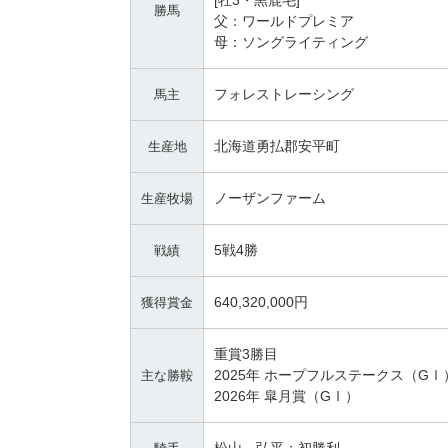
[牡3・黒鹿毛]
勝馬
父：ワールドプレミア
母：ソングライティング
フォレストレーシング
馬主
北海道勇払郡安平町
生産地
ノーザンファーム
生産牧場
5戦4勝
戦績
640,320,000円
獲得賞金
重賞3勝目
2025年 ホープフルステークス（GⅠ
主な勝鞍
2026年 皐月賞（GⅠ）