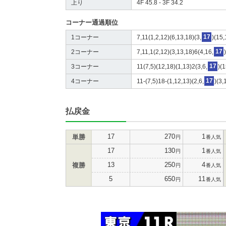
上り
4F 45.8 - 3F 34.2
コーナー通過順位
1コーナー
7,11(1,2,12)(6,13,18)(3,
17
)(15,
2コーナー
7,11,1(2,12)(3,13,18)6(4,16,
17
3コーナー
11(7,5)(12,18)(1,13)2(3,6,
17
)(
4コーナー
11-(7,5)18-(1,12,13)(2,6,
17
)(3,
払戻金
17
270
1
単勝
円
番人気
17
130
1
円
番人気
13
250
4
複勝
円
番人気
5
650
11
円
番人気