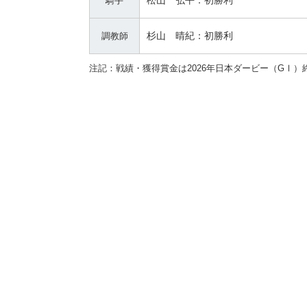
松山 弘平：初勝利
騎手
杉山 晴紀：初勝利
調教師
注記：
戦績・獲得賞金は2026年日本ダービー（GⅠ）