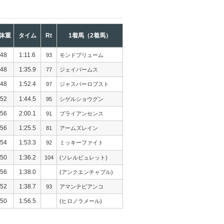
体重
タイム
Rt
1着馬（2着馬）
48
1:11.6
93
モンドプリューム
48
1:35.9
77
ジェイパームス
48
1:52.4
97
ジャスパーロブスト
52
1:44.5
95
シゲルショウグン
56
2:00.1
91
ブライアンセンス
56
1:25.5
81
アームズレイン
54
1:53.3
92
ミッキーファイト
50
1:36.2
104
(ソレルビュレット)
56
1:38.0
(アンクエンチャブル)
52
1:38.7
93
アマンテビアンコ
50
1:56.5
(ヒロノラメール)