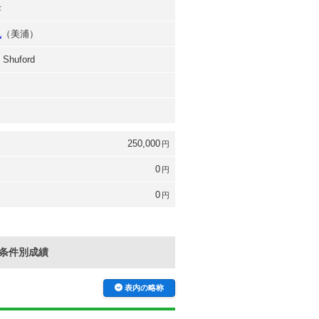
孝
也
（美浦）
 Shuford
250,000
円
0
円
0
円
条件別成績
表内の略称