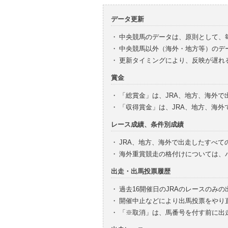
データ更新
・
中央競馬のデータは、原則として、
・
中央競馬以外（海外・地方等）のデ
・
更新タイミングにより、反映が遅れ
賞金
・
「総賞金」は、JRA、地方、海外
・
「収得賞金」は、JRA、地方、海
レース成績、条件別成績
・
JRA、地方、海外で出走したすべて
・
海外重賞競走の格付けについては、
出走・出馬投票履歴
・
過去16開催日のJRAのレースのみ
・
開催中止などにより出馬投票をやり
・
「※取消」は、馬番号を付す前に出