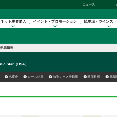
ニュース
ネット馬券購入
イベント・プロモーション
競馬場・ウインズ・
走馬情報
nic Star（USA）
払戻金
レース結果
特別レース登録馬
開催日程
馬場