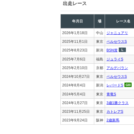
出走レース
年月日
場
レース名
2026年1月18日
中山
ジャニュアリ
2025年11月1日
東京
ペルセウスS
2025年8月23日
新潟
BSN賞
2025年7月6日
福島
ジュライS
2025年2月10日
京都
アルデバラン
2024年10月27日
東京
ペルセウスS
2024年8月4日
新潟
レパードS
2024年5月4日
東京
青竜S
2024年1月27日
東京
3歳1勝クラス
2023年11月25日
東京
カトレアS
2023年9月24日
阪神
2歳新馬