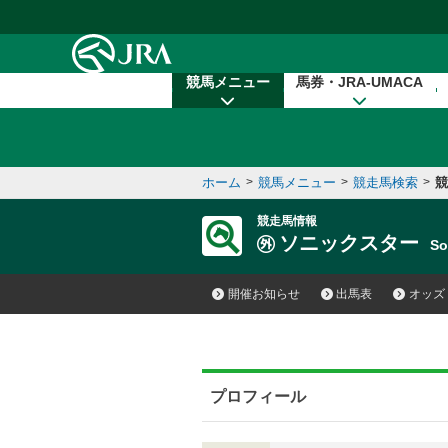
本文へ移動する
競馬メニュー
馬券・JRA-UMACA
ホーム
>
競馬メニュー
>
競走馬検索
>
競
競走馬情報
ソニックスター
So
開催お知らせ
出馬表
オッズ
プロフィール