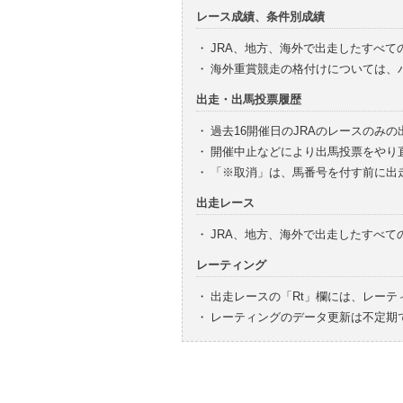
レース成績、条件別成績
・
JRA、地方、海外で出走したすべて
・
海外重賞競走の格付けについては、
出走・出馬投票履歴
・
過去16開催日のJRAのレースのみ
・
開催中止などにより出馬投票をやり
・
「※取消」は、馬番号を付す前に出
出走レース
・
JRA、地方、海外で出走したすべ
レーティング
・
出走レースの「Rt」欄には、レーテ
・
レーティングのデータ更新は不定期