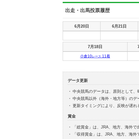
出走・出馬投票履歴
出走・出馬投票履歴
6月20日
6月21日
出走・出馬投票履歴
7月18日
小倉10
11着
レース
データ更新
・
中央競馬のデータは、原則として、
・
中央競馬以外（海外・地方等）のデ
・
更新タイミングにより、反映が遅れ
賞金
・
「総賞金」は、JRA、地方、海外
・
「収得賞金」は、JRA、地方、海