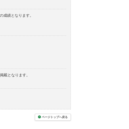
みの成績となります。
の掲載となります。
ページトップへ戻る