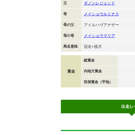
父
ダノンレジェンド
母
メイショウルミナス
母の父
アイルハヴアナザー
母の母
メイショウマリア
馬名意味
冠名+残月
総賞金
賞金
内地方賞金
収得賞金（平地）
出走レ