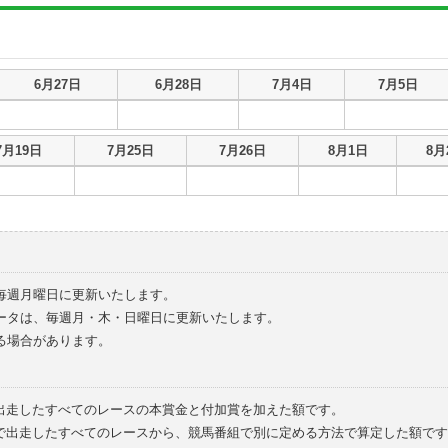
6月27日
6月28日
7月4日
7月5日
7月19日
7月25日
7月26日
8月1日
8月
毎週月曜日に更新いたします。
ータは、毎週月・木・日曜日に更新いたします。
る場合があります。
で出走したすべてのレースの本賞金と付加賞を加えた額です。
外で出走したすべてのレースから、競馬番組で別に定める方法で算定した額です