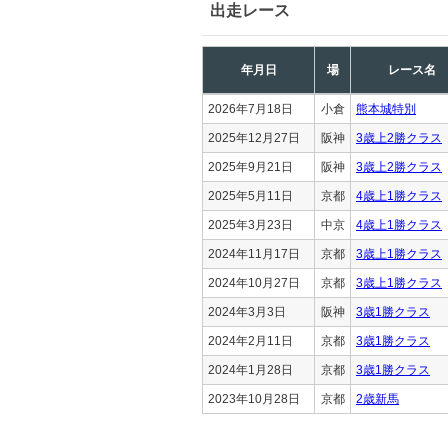
出走レース
年月日
場
レース名
2026年7月18日
小倉
熊本城特別
2025年12月27日
阪神
3歳上2勝クラス
2025年9月21日
阪神
3歳上2勝クラス
2025年5月11日
京都
4歳上1勝クラス
2025年3月23日
中京
4歳上1勝クラス
2024年11月17日
京都
3歳上1勝クラス
2024年10月27日
京都
3歳上1勝クラス
2024年3月3日
阪神
3歳1勝クラス
2024年2月11日
京都
3歳1勝クラス
2024年1月28日
京都
3歳1勝クラス
2023年10月28日
京都
2歳新馬