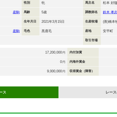
性別
牝
馬主名
松本 好
産駒
馬齢
5歳
調教師名
鈴木 孝
生年月日
2021年3月15日
生産牧場
(善)橋本
産駒
毛色
黒鹿毛
産地
安平町
取引市場
17,200,000
内付加賞
円
0
内海外賞金
円
9,000,000
収得賞金（障害）
円
ース
レース