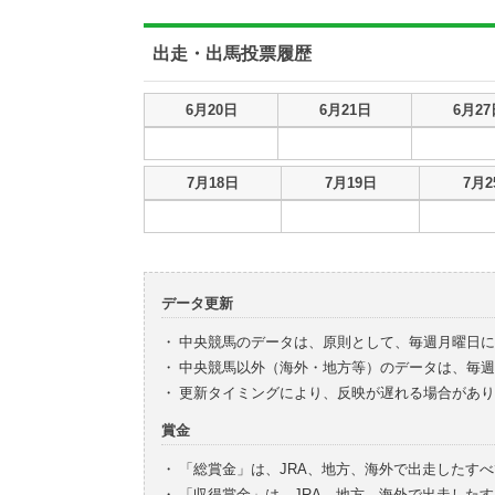
出走・出馬投票履歴
出走・出馬投票履歴
6月20日
6月21日
6月27
出走・出馬投票履歴
7月18日
7月19日
7月2
データ更新
・
中央競馬のデータは、原則として、毎週月曜日に
・
中央競馬以外（海外・地方等）のデータは、毎週
・
更新タイミングにより、反映が遅れる場合があり
賞金
・
「総賞金」は、JRA、地方、海外で出走したす
・
「収得賞金」は、JRA、地方、海外で出走した