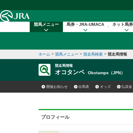
本文へ移動する
競馬メニュー
馬券・JRA-UMACA
ネット馬券
ホーム
>
競馬メニュー
>
競走馬検索
>
競走馬情報
競走馬情報
オコタンペ
Okotampe（JPN）
開催お知らせ
出馬表
オッズ
払戻金
プロフィール