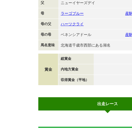
父
ニューイヤーズデイ
母
ラーゴブルー
産
母の父
ハーツクライ
母の母
ベネンシアドール
産
馬名意味
北海道千歳市西部にある湖名
総賞金
賞金
内地方賞金
収得賞金（平地）
出走レース