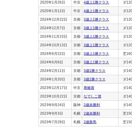
2025年1月26日
中京
4歳上1勝クラス
ダ12
2025年1月12日
中京
4歳上1勝クラス
ダ12
2024年12月22日
京都
3歳上1勝クラス
ダ12
2024年12月7日
京都
3歳上1勝クラス
ダ12
2024年11月23日
京都
3歳上1勝クラス
ダ12
2024年10月13日
京都
3歳上1勝クラス
ダ12
2024年6月22日
京都
3歳上1勝クラス
芝16
2024年6月8日
京都
3歳上1勝クラス
ダ14
2024年2月11日
京都
3歳1勝クラス
ダ14
2024年1月20日
京都
3歳1勝クラス
ダ14
2023年12月17日
中京
寒椿賞
ダ14
2023年10月22日
京都
なでしこ賞
ダ14
2023年9月24日
阪神
2歳未勝利
ダ14
2023年9月3日
札幌
2歳未勝利
芝15
2023年7月29日
札幌
2歳新馬
芝15