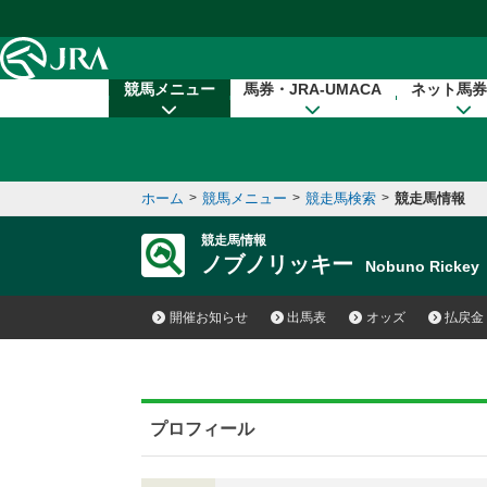
本文へ移動する
競馬メニュー
馬券・JRA-UMACA
ネット馬券
ホーム
>
競馬メニュー
>
競走馬検索
>
競走馬情報
競走馬情報
ノブノリッキー
Nobuno Ricke
開催お知らせ
出馬表
オッズ
払戻金
プロフィール