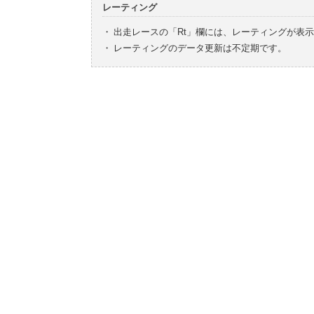
レーティング
・
出走レースの「Rt」欄には、レーティングが表
・
レーティングのデータ更新は不定期です。