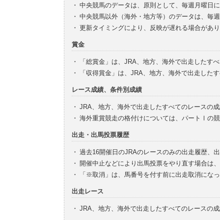
・
中央競馬のデータは、原則として、毎週月曜日に
・
中央競馬以外（海外・地方等）のデータは、毎週
・
更新タイミングにより、反映が遅れる場合があり
賞金
・
「総賞金」は、JRA、地方、海外で出走したす
・
「収得賞金」は、JRA、地方、海外で出走した
レース成績、条件別成績
・
JRA、地方、海外で出走したすべてのレースの
・
海外重賞競走の格付けについては、パートⅠの競
出走・出馬投票履歴
・
過去16開催日のJRAのレースのみの出走履歴、
・
開催中止などにより出馬投票をやり直す場合は、
・
「※取消」は、馬番号を付す前に出走取消になっ
出走レース
・
JRA、地方、海外で出走したすべてのレースの