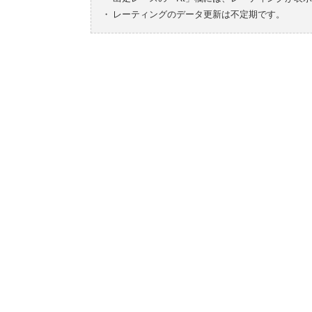
・
レーティングのデータ更新は不定期です。