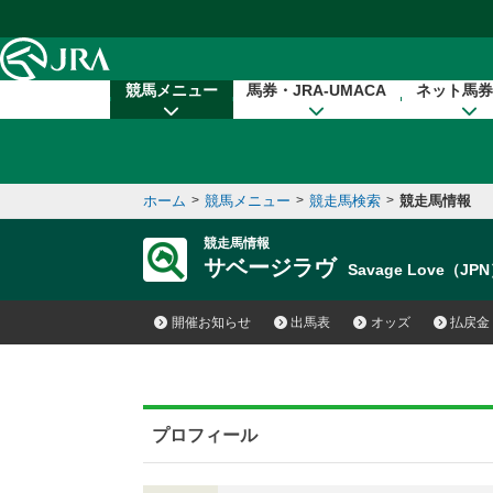
本文へ移動する
競馬メニュー
馬券・JRA-UMACA
ネット馬券
ホーム
>
競馬メニュー
>
競走馬検索
>
競走馬情報
競走馬情報
サベージラヴ
Savage Love（JP
開催お知らせ
出馬表
オッズ
払戻金
プロフィール