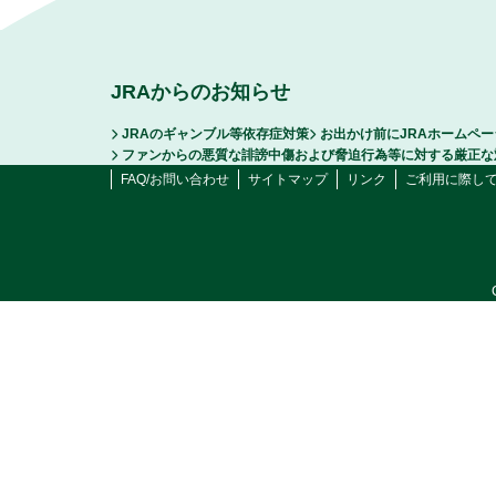
JRAからのお知らせ
JRAのギャンブル等依存症対策
お出かけ前にJRAホームペ
ファンからの悪質な誹謗中傷および脅迫行為等に対する厳正な
FAQ/お問い合わせ
サイトマップ
リンク
ご利用に際し