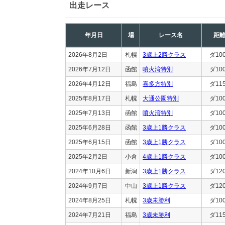
出走レース
年月日
場
レース名
距
2026年8月2日
札幌
3歳上2勝クラス
ダ10
2026年7月12日
函館
噴火湾特別
ダ10
2026年4月12日
福島
喜多方特別
ダ11
2025年8月17日
札幌
大通公園特別
ダ10
2025年7月13日
函館
噴火湾特別
ダ10
2025年6月28日
函館
3歳上1勝クラス
ダ10
2025年6月15日
函館
3歳上1勝クラス
ダ10
2025年2月2日
小倉
4歳上1勝クラス
ダ10
2024年10月6日
新潟
3歳上1勝クラス
ダ12
2024年9月7日
中山
3歳上1勝クラス
ダ12
2024年8月25日
札幌
3歳未勝利
ダ10
2024年7月21日
福島
3歳未勝利
ダ11