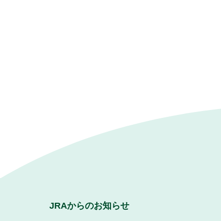
JRAからのお知らせ