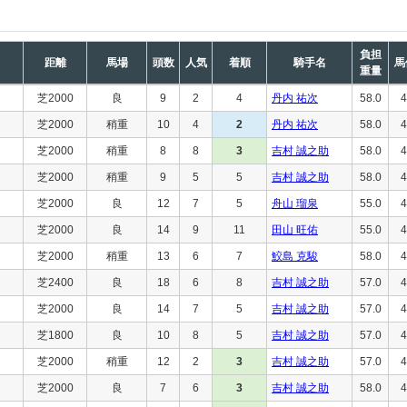
負担
距離
馬場
頭数
人気
着順
騎手名
馬
重量
芝2000
良
9
2
4
丹内 祐次
58.0
4
芝2000
稍重
10
4
2
丹内 祐次
58.0
4
芝2000
稍重
8
8
3
吉村 誠之助
58.0
4
芝2000
稍重
9
5
5
吉村 誠之助
58.0
4
芝2000
良
12
7
5
舟山 瑠泉
55.0
4
芝2000
良
14
9
11
田山 旺佑
55.0
4
芝2000
稍重
13
6
7
鮫島 克駿
58.0
4
芝2400
良
18
6
8
吉村 誠之助
57.0
4
芝2000
良
14
7
5
吉村 誠之助
57.0
4
芝1800
良
10
8
5
吉村 誠之助
57.0
4
芝2000
稍重
12
2
3
吉村 誠之助
57.0
4
芝2000
良
7
6
3
吉村 誠之助
58.0
4