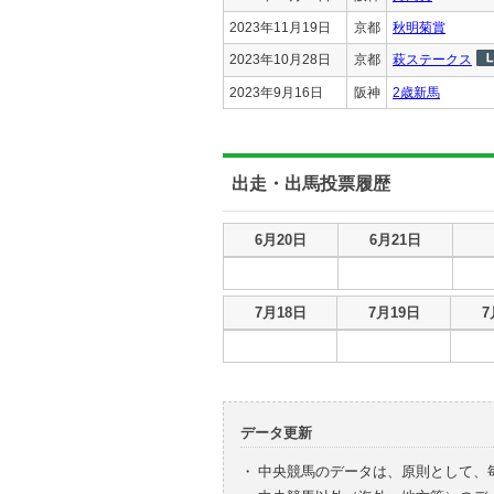
2023年11月19日
京都
秋明菊賞
2023年10月28日
京都
萩ステークス
2023年9月16日
阪神
2歳新馬
出走・出馬投票履歴
出走・出馬投票履歴
6月20日
6月21日
出走・出馬投票履歴
7月18日
7月19日
7
データ更新
・
中央競馬のデータは、原則として、