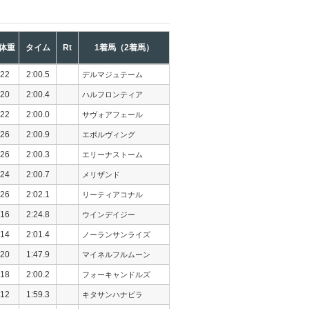
体重
タイム
Rt
1着馬（2着馬）
22
2:00.5
デルマジュテーム
20
2:00.4
ハルフロンティア
22
2:00.0
サヴォアフェール
26
2:00.9
エボルヴィング
26
2:00.3
エリーナストーム
24
2:00.7
メリザンド
26
2:02.1
リーティアコナル
16
2:24.8
ウインデイジー
14
2:01.4
ノーランサンライズ
20
1:47.9
マイネルフルムーン
18
2:00.2
フォーキャンドルズ
12
1:59.3
キタサンハナビラ