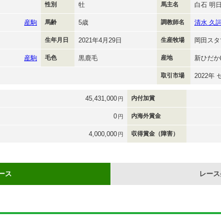
性別
牡
馬主名
白石 明
産駒
馬齢
5歳
調教師名
清水 久
生年月日
2021年4月29日
生産牧場
岡田スタ
産駒
毛色
黒鹿毛
産地
新ひだか
取引市場
2022年
45,431,000
内付加賞
円
0
内海外賞金
円
4,000,000
収得賞金（障害）
円
ース
レース