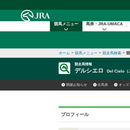
本文へ移動する
競馬メニュー
馬券・JRA-UMACA
ホーム
>
競馬メニュー
>
競走馬検索
>
競
競走馬情報
デルシエロ
Del Cielo
開催お知らせ
出馬表
オッズ
プロフィール