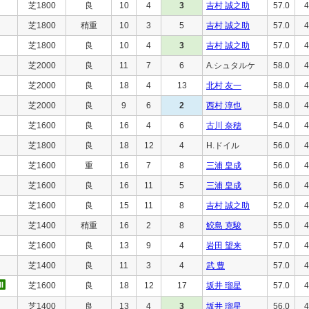
芝1800
良
10
4
3
吉村 誠之助
57.0
4
芝1800
稍重
10
3
5
吉村 誠之助
57.0
4
芝1800
良
10
4
3
吉村 誠之助
57.0
4
芝2000
良
11
7
6
A.シュタルケ
58.0
4
芝2000
良
18
4
13
北村 友一
58.0
4
芝2000
良
9
6
2
西村 淳也
58.0
4
芝1600
良
16
4
6
古川 奈穂
54.0
4
芝1800
良
18
12
4
H.ドイル
56.0
4
芝1600
重
16
7
8
三浦 皇成
56.0
4
芝1600
良
16
11
5
三浦 皇成
56.0
4
芝1600
良
15
11
8
吉村 誠之助
52.0
4
芝1400
稍重
16
2
8
鮫島 克駿
55.0
4
芝1600
良
13
9
4
岩田 望来
57.0
4
芝1400
良
11
3
4
武 豊
57.0
4
芝1600
良
18
12
17
坂井 瑠星
57.0
4
芝1400
良
13
4
3
坂井 瑠星
56.0
4