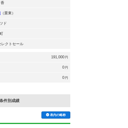
日香
詞
（栗東）
ツド
町
 セレクトセール
191,000
円
0
円
0
円
条件別成績
表内の略称