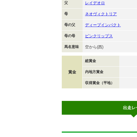
父
レイデオロ
母
ネオヴィクトリア
母の父
ディープインパクト
母の母
ピンクリップス
馬名意味
空から(西)
総賞金
賞金
内地方賞金
収得賞金（平地）
出走レ