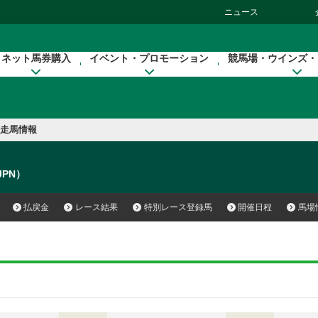
ニュース
ネット馬券購入
イベント・プロモーション
競馬場・ウインズ・
走馬情報
（JPN）
払戻金
レース結果
特別レース登録馬
開催日程
馬場