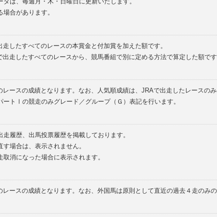
ータは、毎週月・木・日曜日に更新いたします。
る場合があります。
で出走したすべてのレースの本賞金と付加賞を加えた額です。
外で出走したすべてのレースから、競馬番組で別に定める方法で算定した額です
のレースの成績となります。なお、人気順成績は、JRAで出走したレースの
パートⅠの競走のみグレード／グループ（Ｇ）表記を行います。
の出走履歴、出馬投票履歴を掲載しております。
直す場合は、表示されません。
走取消になった場合に表示されます。
てのレースの成績となります。なお、外国馬は原則として直近の過去４走のみ