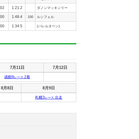
02
1:21.2
ダノンマッキンリー
00
1:48.4
100
ルシフェル
00
1:34.5
(バレルターン)
7月11日
7月12日
函館9
2着
レース
8月8日
8月9日
札幌3
出走
レース