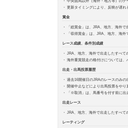
・
中央競馬以外（海外・地方等）のデ
・
更新タイミングにより、反映が遅れ
賞金
・
「総賞金」は、JRA、地方、海外
・
「収得賞金」は、JRA、地方、海
レース成績、条件別成績
・
JRA、地方、海外で出走したすべて
・
海外重賞競走の格付けについては、
出走・出馬投票履歴
・
過去16開催日のJRAのレースのみ
・
開催中止などにより出馬投票をやり
・
「※取消」は、馬番号を付す前に出
出走レース
・
JRA、地方、海外で出走したすべ
レーティング