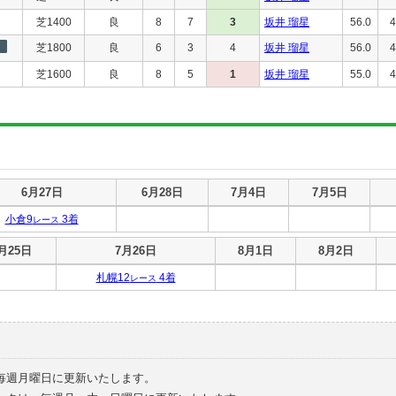
芝1400
良
8
7
3
坂井 瑠星
56.0
4
芝1800
良
6
3
4
坂井 瑠星
56.0
4
芝1600
良
8
5
1
坂井 瑠星
55.0
4
6月27日
6月28日
7月4日
7月5日
小倉9
3着
レース
月25日
7月26日
8月1日
8月2日
札幌12
4着
レース
毎週月曜日に更新いたします。