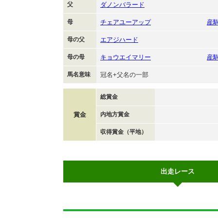
父
ダノンバラード
母
チェアユーアップ
産
母の父
エアジハード
母の母
キョウエイマリー
産
馬名意味
冠名+父名の一部
総賞金
賞金
内地方賞金
収得賞金（平地）
出走レース