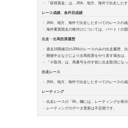
・
「収得賞金」は、JRA、地方、海外で出走した
レース成績、条件別成績
・
JRA、地方、海外で出走したすべてのレースの
・
海外重賞競走の格付けについては、パートⅠの競
出走・出馬投票履歴
・
過去16開催日のJRAのレースのみの出走履歴、
・
開催中止などにより出馬投票をやり直す場合は、
・
「※取消」は、馬番号を付す前に出走取消になっ
出走レース
・
JRA、地方、海外で出走したすべてのレースの
レーティング
・
出走レースの「Rt」欄には、レーティングが表
・
レーティングのデータ更新は不定期です。