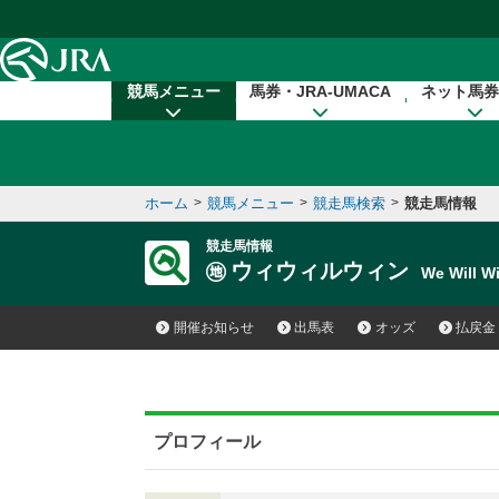
本文へ移動する
競馬メニュー
馬券・JRA-UMACA
ネット馬券
ホーム
>
競馬メニュー
>
競走馬検索
>
競走馬情報
競走馬情報
ウィウィルウィン
We Will 
開催お知らせ
出馬表
オッズ
払戻金
プロフィール