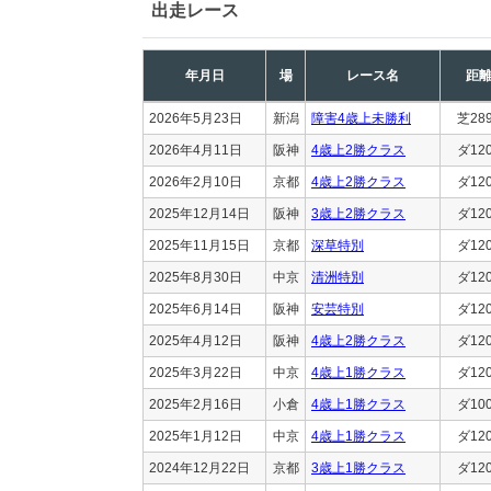
出走レース
年月日
場
レース名
距
2026年5月23日
新潟
障害4歳上未勝利
芝28
2026年4月11日
阪神
4歳上2勝クラス
ダ12
2026年2月10日
京都
4歳上2勝クラス
ダ12
2025年12月14日
阪神
3歳上2勝クラス
ダ12
2025年11月15日
京都
深草特別
ダ12
2025年8月30日
中京
清洲特別
ダ12
2025年6月14日
阪神
安芸特別
ダ12
2025年4月12日
阪神
4歳上2勝クラス
ダ12
2025年3月22日
中京
4歳上1勝クラス
ダ12
2025年2月16日
小倉
4歳上1勝クラス
ダ10
2025年1月12日
中京
4歳上1勝クラス
ダ12
2024年12月22日
京都
3歳上1勝クラス
ダ12