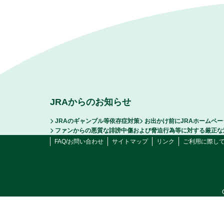
JRAからのお知らせ
JRAのギャンブル等依存症対策
お出かけ前にJRAホームペ
ファンからの悪質な誹謗中傷および脅迫行為等に対する厳正な
FAQ/お問い合わせ
サイトマップ
リンク
ご利用に際し