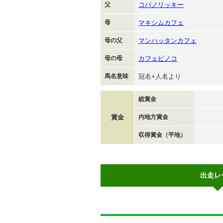
父
コパノリッキー
母
マキシムカフェ
母の父
マンハッタンカフェ
母の母
カフェピノコ
馬名意味
冠名+人名より
総賞金
賞金
内地方賞金
収得賞金（平地）
出走レ