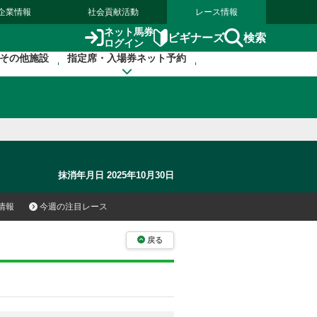
企業情報
社会貢献活動
レース情報
ネット馬券
検索
ビギナーズ
ログイン
その他施設
指定席・入場券ネット予約
抹消年月日 2025年10月30日
情報
今週の注目レース
戻る