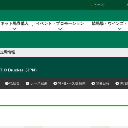
ニュース
ネット馬券購入
イベント・プロモーション
競馬場・ウインズ・
走馬情報
T O Drucker（JPN）
払戻金
レース結果
特別レース登録馬
開催日程
馬場