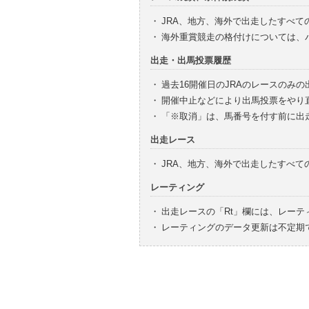
・
JRA、地方、海外で出走したすべて
・
海外重賞競走の格付けについては、
出走・出馬投票履歴
・
過去16開催日のJRAのレースのみ
・
開催中止などにより出馬投票をやり
・
「※取消」は、馬番号を付す前に出
出走レース
・
JRA、地方、海外で出走したすべ
レーティング
・
出走レースの「Rt」欄には、レーテ
・
レーティングのデータ更新は不定期