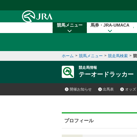
本文へ移動する
競馬メニュー
馬券・JRA-UMACA
ホーム
>
競馬メニュー
>
競走馬検索
>
競
競走馬情報
テーオードラッカー
開催お知らせ
出馬表
オッズ
プロフィール