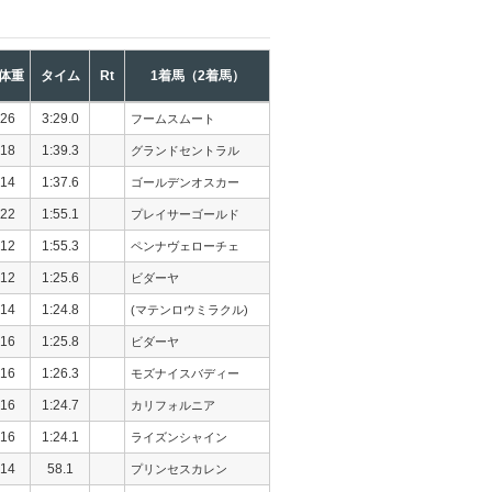
体重
タイム
Rt
1着馬（2着馬）
26
3:29.0
フームスムート
18
1:39.3
グランドセントラル
14
1:37.6
ゴールデンオスカー
22
1:55.1
プレイサーゴールド
12
1:55.3
ペンナヴェローチェ
12
1:25.6
ビダーヤ
14
1:24.8
(マテンロウミラクル)
16
1:25.8
ビダーヤ
16
1:26.3
モズナイスバディー
16
1:24.7
カリフォルニア
16
1:24.1
ライズンシャイン
14
58.1
プリンセスカレン