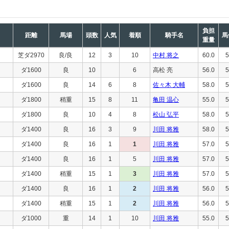
負担
距離
馬場
頭数
人気
着順
騎手名
馬
重量
芝ダ2970
良/良
12
3
10
中村 将之
60.0
5
ダ1600
良
10
6
高松 亮
56.0
5
ダ1600
良
14
6
8
佐々木 大輔
58.0
5
ダ1800
稍重
15
8
11
亀田 温心
55.0
5
ダ1800
良
10
4
8
松山 弘平
58.0
5
ダ1400
良
16
3
9
川田 将雅
58.0
5
ダ1400
良
16
1
1
川田 将雅
57.0
5
ダ1400
良
16
1
5
川田 将雅
57.0
5
ダ1400
稍重
15
1
3
川田 将雅
57.0
5
ダ1400
良
16
1
2
川田 将雅
56.0
5
ダ1400
稍重
15
1
2
川田 将雅
56.0
5
ダ1000
重
14
1
10
川田 将雅
55.0
5