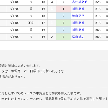
ダ1400
良
15
3
7
吉村 誠之助
52.0
5
ダ1200
重
16
1
1
川田 将雅
57.0
5
ダ1200
良
15
1
2
松山 弘平
57.0
5
ダ1400
不良
12
1
3
川田 将雅
57.0
5
ダ1400
重
16
1
2
川田 将雅
56.0
5
ダ1600
良
16
2
3
横山 武史
56.0
5
毎週月曜日に更新いたします。
ータは、毎週月・木・日曜日に更新いたします。
る場合があります。
で出走したすべてのレースの本賞金と付加賞を加えた額です。
外で出走したすべてのレースから、競馬番組で別に定める方法で算定した額です