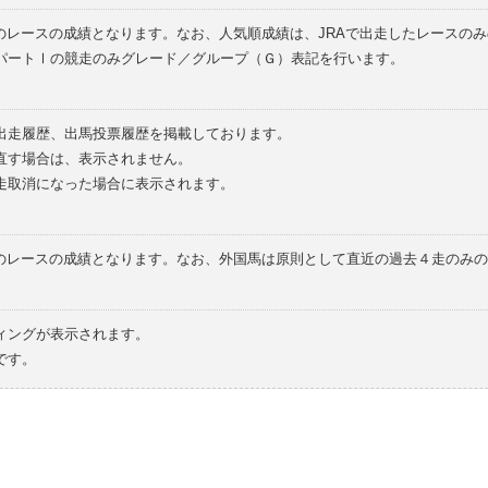
のレースの成績となります。なお、人気順成績は、JRAで出走したレースの
パートⅠの競走のみグレード／グループ（Ｇ）表記を行います。
の出走履歴、出馬投票履歴を掲載しております。
直す場合は、表示されません。
走取消になった場合に表示されます。
てのレースの成績となります。なお、外国馬は原則として直近の過去４走のみ
ィングが表示されます。
です。