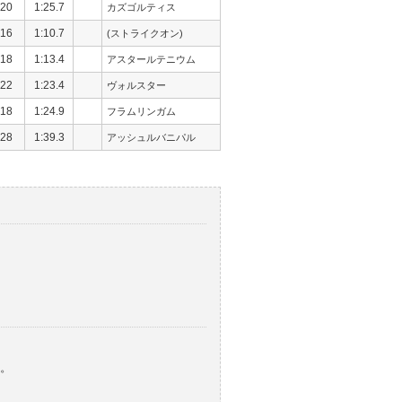
20
1:25.7
カズゴルティス
16
1:10.7
(ストライクオン)
18
1:13.4
アスタールテニウム
22
1:23.4
ヴォルスター
18
1:24.9
フラムリンガム
28
1:39.3
アッシュルバニパル
。