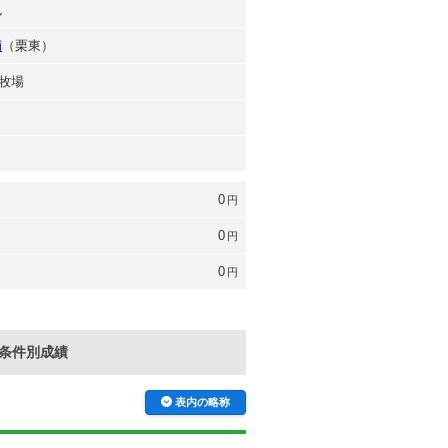
也
輔
（栗東）
牧場
0
円
0
円
0
円
条件別成績
表内の略称