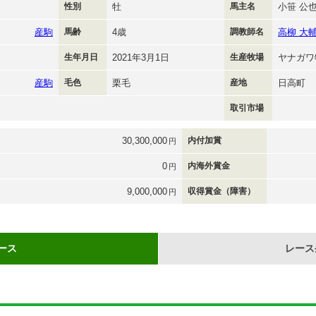
性別
牡
馬主名
小笹 公
産駒
馬齢
4歳
調教師名
高柳 大
生年月日
2021年3月1日
生産牧場
ヤナガワ
産駒
毛色
栗毛
産地
日高町
取引市場
30,300,000
内付加賞
円
0
内海外賞金
円
9,000,000
収得賞金（障害）
円
ース
レース