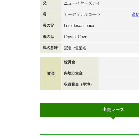
父
ニューイヤーズデイ
母
カーディナルコーヴ
産
母の父
Leroidesanimaux
母の母
Crystal Cove
馬名意味
冠名+恒星名
総賞金
賞金
内地方賞金
収得賞金（平地）
出走レース