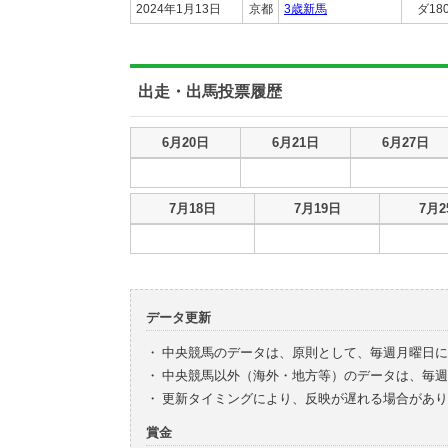
2024年1月13日
京都
3歳新馬
ダ18
出走・出馬投票履歴
出走・出馬投票履歴
6月20日
6月21日
6月27日
出走・出馬投票履歴
7月18日
7月19日
7月2
データ更新
・
中央競馬のデータは、原則として、毎週月曜日に
・
中央競馬以外（海外・地方等）のデータは、毎週
・
更新タイミングにより、反映が遅れる場合があり
賞金