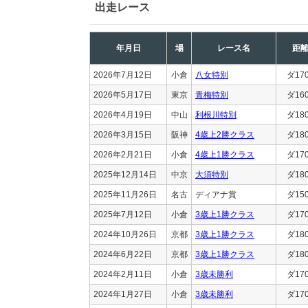
出走レース
年月日
場
レース名
距
2026年7月12日
小倉
八女特別
ダ17
2026年5月17日
東京
青梅特別
ダ16
2026年4月19日
中山
利根川特別
ダ18
2026年3月15日
阪神
4歳上2勝クラス
ダ18
2026年2月21日
小倉
4歳上1勝クラス
ダ17
2025年12月14日
中京
大須特別
ダ18
2025年11月26日
名古
ディアナ賞
ダ15
2025年7月12日
小倉
3歳上1勝クラス
ダ17
2024年10月26日
京都
3歳上1勝クラス
ダ18
2024年6月22日
京都
3歳上1勝クラス
ダ18
2024年2月11日
小倉
3歳未勝利
ダ17
2024年1月27日
小倉
3歳未勝利
ダ17