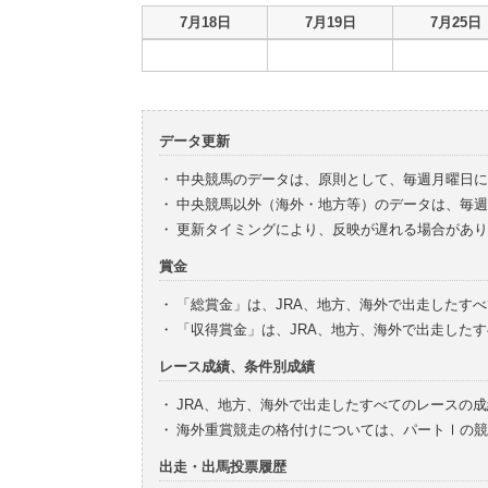
出走・出馬投票履歴
7月18日
7月19日
7月25日
データ更新
・
中央競馬のデータは、原則として、毎週月曜日に
・
中央競馬以外（海外・地方等）のデータは、毎週
・
更新タイミングにより、反映が遅れる場合があり
賞金
・
「総賞金」は、JRA、地方、海外で出走したす
・
「収得賞金」は、JRA、地方、海外で出走した
レース成績、条件別成績
・
JRA、地方、海外で出走したすべてのレースの
・
海外重賞競走の格付けについては、パートⅠの競
出走・出馬投票履歴