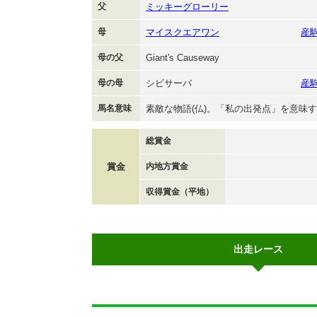
父
ミッキーグローリー
母
マイスクエアワン
産
母の父
Giant's Causeway
母の母
シビサーバ
産
馬名意味
素敵な物語(仏)。「私の出発点」を意味
総賞金
賞金
内地方賞金
収得賞金（平地）
出走レース