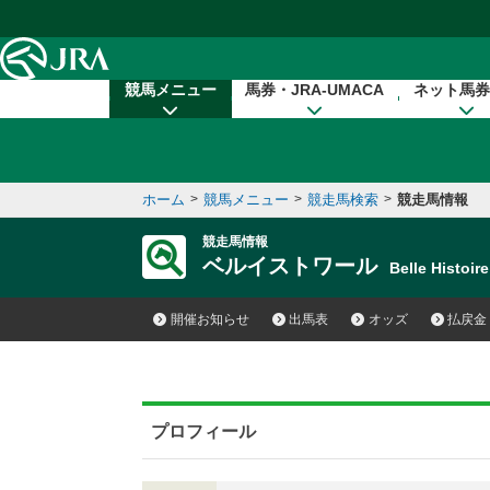
本文へ移動する
競馬メニュー
馬券・JRA-UMACA
ネット馬券
ホーム
>
競馬メニュー
>
競走馬検索
>
競走馬情報
競走馬情報
ベルイストワール
Belle Histo
開催お知らせ
出馬表
オッズ
払戻金
プロフィール