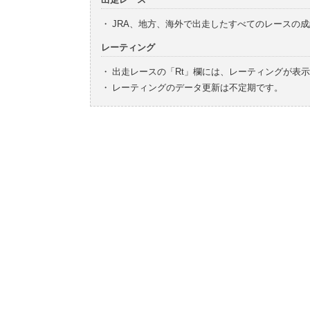
・
JRA、地方、海外で出走したすべてのレースの
レーティング
・
出走レースの「Rt」欄には、レーティングが表
・
レーティングのデータ更新は不定期です。