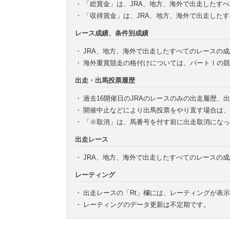
・
「総賞金」は、JRA、地方、海外で出走したす
・
「収得賞金」は、JRA、地方、海外で出走した
レース成績、条件別成績
・
JRA、地方、海外で出走したすべてのレースの
・
海外重賞競走の格付けについては、パートⅠの競
出走・出馬投票履歴
・
過去16開催日のJRAのレースのみの出走履歴、
・
開催中止などにより出馬投票をやり直す場合は、
・
「※取消」は、馬番号を付す前に出走取消になっ
出走レース
・
JRA、地方、海外で出走したすべてのレースの
レーティング
・
出走レースの「Rt」欄には、レーティングが表
・
レーティングのデータ更新は不定期です。