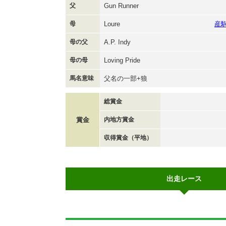
父
Gun Runner
母
Loure
産
母の父
A.P. Indy
母の母
Loving Pride
馬名意味
父名の一部+狼
総賞金
賞金
内地方賞金
収得賞金（平地）
出走レース