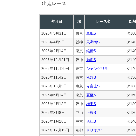
出走レース
年月日
場
レース名
距
2026年5月31日
東京
薫風S
ダ16
2026年4月5日
阪神
天満橋S
ダ14
2026年2月14日
東京
銀蹄S
ダ14
2025年12月21日
阪神
御影S
ダ14
2025年11月29日
東京
シャングリラ
ダ14
2025年11月2日
東京
秋嶺S
ダ13
2025年10月5日
東京
赤富士S
ダ16
2025年6月14日
東京
夏至S
ダ16
2025年4月13日
阪神
梅田S
ダ18
2025年3月8日
中山
上総S
ダ18
2025年1月18日
中京
遠江S
ダ14
2024年12月15日
京都
サリオスC
ダ14