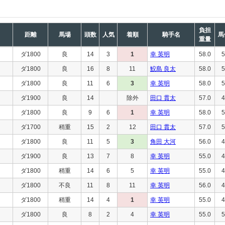
負担
距離
馬場
頭数
人気
着順
騎手名
馬
重量
ダ1800
良
14
3
1
幸 英明
58.0
5
ダ1800
良
16
8
11
鮫島 良太
58.0
5
ダ1800
良
11
6
3
幸 英明
58.0
5
ダ1900
良
14
除外
田口 貫太
57.0
4
ダ1800
良
9
6
1
幸 英明
58.0
5
ダ1700
稍重
15
2
12
田口 貫太
57.0
5
ダ1800
良
11
5
3
角田 大河
56.0
4
ダ1900
良
13
7
8
幸 英明
55.0
4
ダ1800
稍重
14
6
5
幸 英明
55.0
4
ダ1800
不良
11
8
11
幸 英明
56.0
4
ダ1800
稍重
14
4
1
幸 英明
55.0
4
ダ1800
良
8
2
4
幸 英明
55.0
5