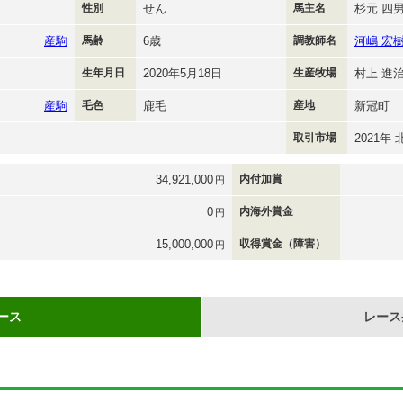
性別
せん
馬主名
杉元 四
産駒
馬齢
6歳
調教師名
河嶋 宏
生年月日
2020年5月18日
生産牧場
村上 進
産駒
毛色
鹿毛
産地
新冠町
取引市場
2021
34,921,000
内付加賞
円
0
内海外賞金
円
15,000,000
収得賞金（障害）
円
ース
レース