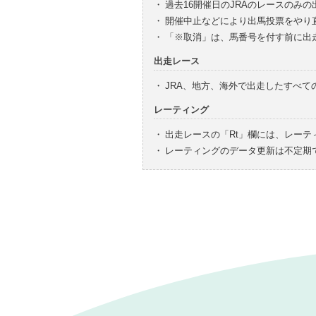
・
過去16開催日のJRAのレースのみ
・
開催中止などにより出馬投票をやり
・
「※取消」は、馬番号を付す前に出
出走レース
・
JRA、地方、海外で出走したすべ
レーティング
・
出走レースの「Rt」欄には、レーテ
・
レーティングのデータ更新は不定期