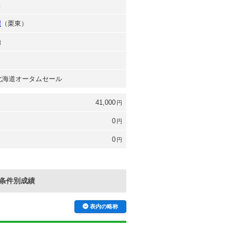
男
樹
（栗東）
治
年 北海道オータムセール
41,000
円
0
円
0
円
条件別成績
表内の略称