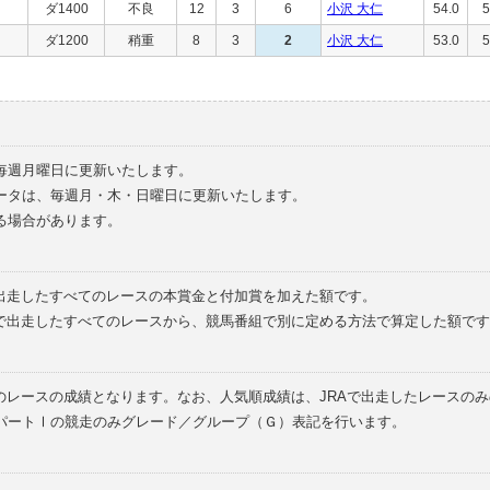
ダ1400
不良
12
3
6
小沢 大仁
54.0
5
ダ1200
稍重
8
3
2
小沢 大仁
53.0
5
毎週月曜日に更新いたします。
ータは、毎週月・木・日曜日に更新いたします。
る場合があります。
で出走したすべてのレースの本賞金と付加賞を加えた額です。
外で出走したすべてのレースから、競馬番組で別に定める方法で算定した額です
のレースの成績となります。なお、人気順成績は、JRAで出走したレースの
パートⅠの競走のみグレード／グループ（Ｇ）表記を行います。