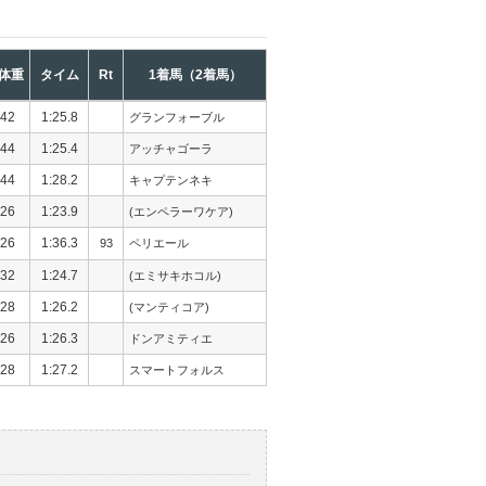
体重
タイム
Rt
1着馬（2着馬）
42
1:25.8
グランフォーブル
44
1:25.4
アッチャゴーラ
44
1:28.2
キャプテンネキ
26
1:23.9
(エンペラーワケア)
26
1:36.3
93
ペリエール
32
1:24.7
(エミサキホコル)
28
1:26.2
(マンティコア)
26
1:26.3
ドンアミティエ
28
1:27.2
スマートフォルス