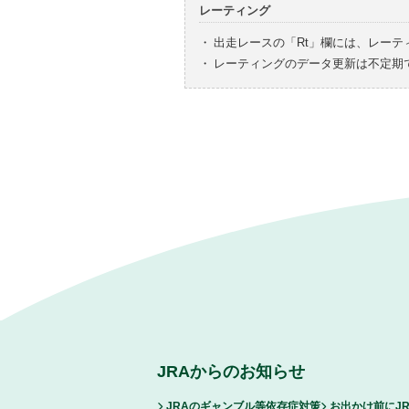
レーティング
・
出走レースの「Rt」欄には、レーテ
・
レーティングのデータ更新は不定期
JRAからのお知らせ
JRAのギャンブル等依存症対策
お出かけ前にJ