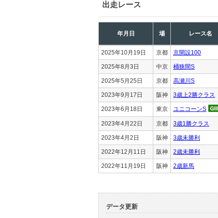
出走レース
年月日
場
レース名
2025年10月19日
京都
京開設100
2025年8月3日
中京
桶狭間S
2025年5月25日
京都
高瀬川S
2023年9月17日
阪神
3歳上2勝クラス
2023年6月18日
東京
ユニコーンS
2023年4月22日
京都
3歳1勝クラス
2023年4月2日
阪神
3歳未勝利
2022年12月11日
阪神
2歳未勝利
2022年11月19日
阪神
2歳新馬
データ更新