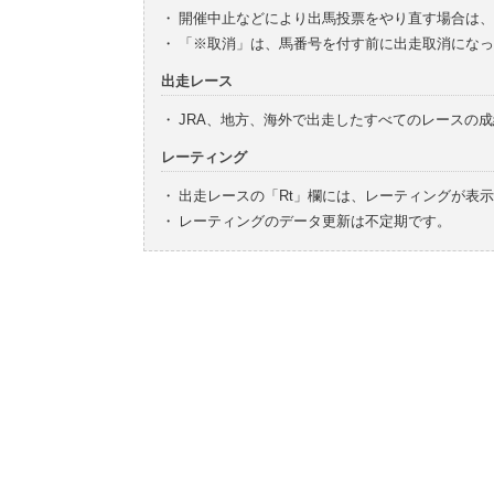
・
開催中止などにより出馬投票をやり直す場合は、
・
「※取消」は、馬番号を付す前に出走取消になっ
出走レース
・
JRA、地方、海外で出走したすべてのレースの
レーティング
・
出走レースの「Rt」欄には、レーティングが表
・
レーティングのデータ更新は不定期です。