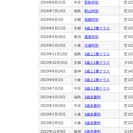
2024年9月21日
中京
賢島特別
芝12
2024年7月13日
福島
郡山特別
芝12
2024年6月2日
京都
祇園特別
芝12
2024年5月11日
京都
4歳上2勝クラス
芝12
2024年4月28日
新潟
邁進特別
芝10
2024年2月10日
小倉
大濠特別
芝12
2023年11月12日
福島
3歳上1勝クラス
芝12
2023年10月15日
京都
3歳上1勝クラス
ダ14
2023年9月24日
阪神
3歳上1勝クラス
芝14
2023年9月3日
小倉
3歳上1勝クラス
芝12
2023年7月2日
中京
3歳上1勝クラス
芝12
2023年4月15日
福島
3歳未勝利
芝12
2023年3月18日
中京
3歳未勝利
芝12
2023年2月25日
小倉
3歳未勝利
芝12
2023年2月5日
小倉
3歳未勝利
芝12
2022年12月4日
阪神
2歳未勝利
ダ14