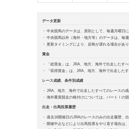
データ更新
・
中央競馬のデータは、原則として、毎週月曜日に
・
中央競馬以外（海外・地方等）のデータは、毎週
・
更新タイミングにより、反映が遅れる場合があり
賞金
・
「総賞金」は、JRA、地方、海外で出走したす
・
「収得賞金」は、JRA、地方、海外で出走した
レース成績、条件別成績
・
JRA、地方、海外で出走したすべてのレースの
・
海外重賞競走の格付けについては、パートⅠの競
出走・出馬投票履歴
・
過去16開催日のJRAのレースのみの出走履歴、
・
開催中止などにより出馬投票をやり直す場合は、