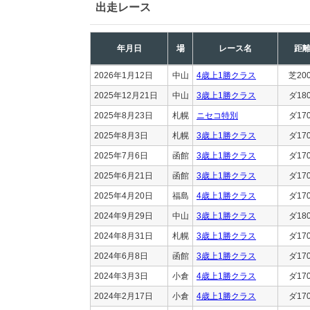
出走レース
年月日
場
レース名
距
2026年1月12日
中山
4歳上1勝クラス
芝20
2025年12月21日
中山
3歳上1勝クラス
ダ18
2025年8月23日
札幌
ニセコ特別
ダ17
2025年8月3日
札幌
3歳上1勝クラス
ダ17
2025年7月6日
函館
3歳上1勝クラス
ダ17
2025年6月21日
函館
3歳上1勝クラス
ダ17
2025年4月20日
福島
4歳上1勝クラス
ダ17
2024年9月29日
中山
3歳上1勝クラス
ダ18
2024年8月31日
札幌
3歳上1勝クラス
ダ17
2024年6月8日
函館
3歳上1勝クラス
ダ17
2024年3月3日
小倉
4歳上1勝クラス
ダ17
2024年2月17日
小倉
4歳上1勝クラス
ダ17