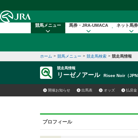
本文へ移動する
競馬メニュー
馬券・JRA-UMACA
ネット馬券
ホーム
>
競馬メニュー
>
競走馬検索
>
競走馬情報
競走馬情報
リーゼノアール
Risee Noir（JP
開催お知らせ
出馬表
オッズ
払戻金
プロフィール