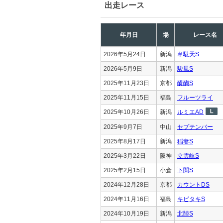
出走レース
年月日
場
レース名
2026年5月24日
新潟
韋駄天S
2026年5月9日
新潟
駿風S
2025年11月23日
京都
醍醐S
2025年11月15日
福島
フルーツライ
2025年10月26日
新潟
ルミエAD
2025年9月7日
中山
セプテンバー
2025年8月17日
新潟
稲妻S
2025年3月22日
阪神
立雲峡S
2025年2月15日
小倉
下関S
2024年12月28日
京都
カウントDS
2024年11月16日
福島
キビタキS
2024年10月19日
新潟
北陸S