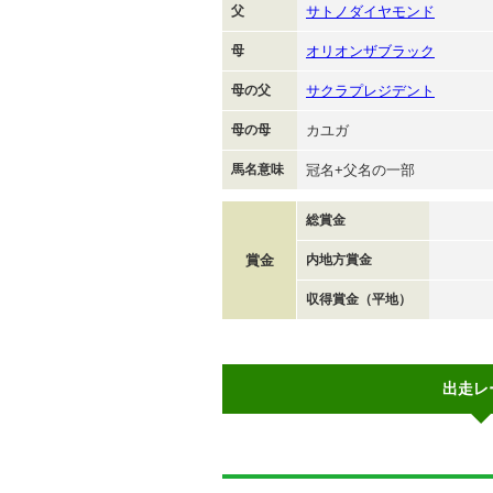
父
サトノダイヤモンド
母
オリオンザブラック
母の父
サクラプレジデント
母の母
カユガ
馬名意味
冠名+父名の一部
総賞金
賞金
内地方賞金
収得賞金（平地）
出走レ