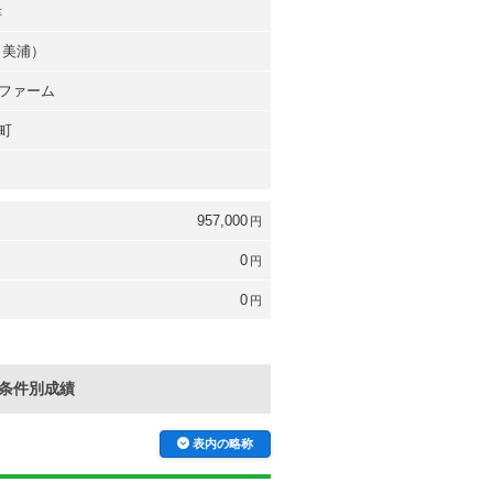
幸
（美浦）
ファーム
町
957,000
円
0
円
0
円
条件別成績
表内の略称