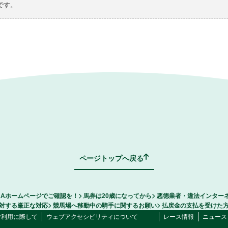
です。
ページトップへ戻る
RAホームページでご確認を！
馬券は20歳になってから
悪徳業者・違法インター
対する厳正な対応
競馬場へ移動中の騎手に関するお願い
払戻金の支払を受けた
ご利用に際して
ウェブアクセシビリティについて
レース情報
ニュース