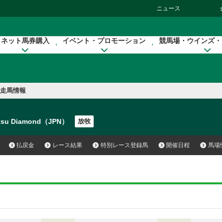
ニュース
ネット馬券購入
イベント・プロモーション
競馬場・ウインズ・
走馬情報
tsu Diamond（JPN）
放牧
払戻金
レース結果
特別レース登録馬
開催日程
馬場