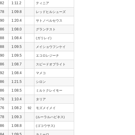
82
1:11.2
ティニア
78
1:09.8
レッドヒルシューズ
90
1:20.4
サトノペルセウス
86
1:08.0
グランテスト
88
1:08.4
(ガリレイ)
88
1:09.5
メイショウフンケイ
90
1:09.5
エコロレジーナ
86
1:08.7
スピードオブライト
92
1:08.4
マメコ
86
1:21.5
シロン
86
1:08.5
ミルトクレイモー
76
1:10.4
タリア
76
1:08.2
92
モズメイメイ
78
1:09.3
(ルーラルハピネス)
86
1:08.8
(ゴコウサス)
84
1:09.5
カミーロ