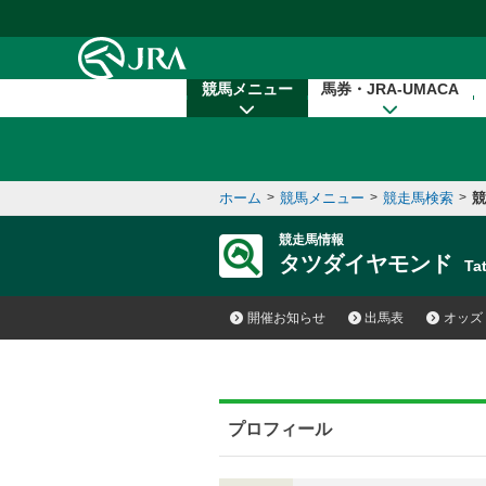
本文へ移動する
競馬メニュー
馬券・JRA-UMACA
ホーム
>
競馬メニュー
>
競走馬検索
>
競
競走馬情報
タツダイヤモンド
Ta
開催お知らせ
出馬表
オッズ
プロフィール