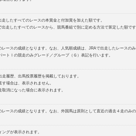
で出走したすべてのレースの本賞金と付加賞を加えた額です。
外で出走したすべてのレースから、競馬番組で別に定める方法で算定した額です
のレースの成績となります。なお、人気順成績は、JRAで出走したレースの
パートⅠの競走のみグレード／グループ（Ｇ）表記を行います。
の出走履歴、出馬投票履歴を掲載しております。
直す場合は、表示されません。
走取消になった場合に表示されます。
てのレースの成績となります。なお、外国馬は原則として直近の過去４走のみ
ィングが表示されます。