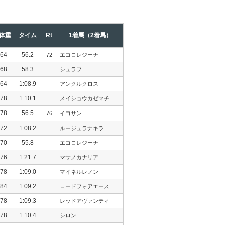
体重
タイム
Rt
1着馬（2着馬）
64
56.2
72
エコロレジーナ
68
58.3
シュラフ
64
1:08.9
アンクルクロス
78
1:10.1
メイショウカゼマチ
78
56.5
76
イコサン
72
1:08.2
ルージュラナキラ
70
55.8
エコロレジーナ
76
1:21.7
マサノカナリア
78
1:09.0
マイネルレノン
84
1:09.2
ロードフォアエース
78
1:09.3
レッドアヴァンティ
78
1:10.4
シロン