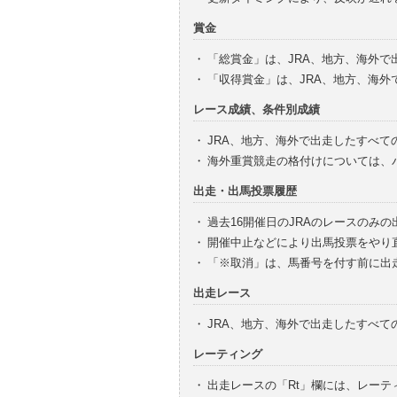
賞金
・
「総賞金」は、JRA、地方、海外
・
「収得賞金」は、JRA、地方、海
レース成績、条件別成績
・
JRA、地方、海外で出走したすべて
・
海外重賞競走の格付けについては、
出走・出馬投票履歴
・
過去16開催日のJRAのレースのみ
・
開催中止などにより出馬投票をやり
・
「※取消」は、馬番号を付す前に出
出走レース
・
JRA、地方、海外で出走したすべ
レーティング
・
出走レースの「Rt」欄には、レーテ