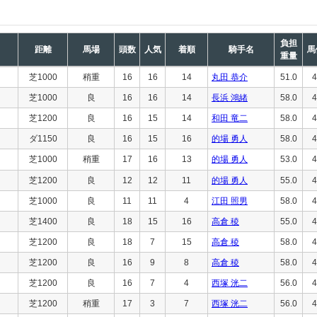
負担
距離
馬場
頭数
人気
着順
騎手名
馬
重量
芝1000
稍重
16
16
14
丸田 恭介
51.0
4
芝1000
良
16
16
14
長浜 鴻緒
58.0
4
芝1200
良
16
15
14
和田 竜二
58.0
4
ダ1150
良
16
15
16
的場 勇人
58.0
4
芝1000
稍重
17
16
13
的場 勇人
53.0
4
芝1200
良
12
12
11
的場 勇人
55.0
4
芝1000
良
11
11
4
江田 照男
58.0
4
芝1400
良
18
15
16
高倉 稜
55.0
4
芝1200
良
18
7
15
高倉 稜
58.0
4
芝1200
良
16
9
8
高倉 稜
58.0
4
芝1200
良
16
7
4
西塚 洸二
56.0
4
芝1200
稍重
17
3
7
西塚 洸二
56.0
4