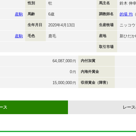
性別
牡
馬主名
鈴木 伸
産駒
馬齢
6歳
調教師名
的場 均
生年月日
2020年4月13日
生産牧場
ニッコウ
産駒
毛色
鹿毛
産地
新ひだか
取引市場
64,087,000
内付加賞
円
0
内海外賞金
円
15,000,000
収得賞金（障害）
円
ース
レース