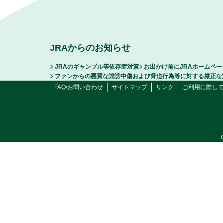
JRAからのお知らせ
JRAのギャンブル等依存症対策
お出かけ前にJRAホームペ
ファンからの悪質な誹謗中傷および脅迫行為等に対する厳正な
FAQ/お問い合わせ
サイトマップ
リンク
ご利用に際し