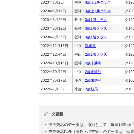
2023年7月2日
中京
3歳上1勝クラス
ダ12
2023年6月17日
阪神
3歳上1勝クラス
ダ12
2023年3月26日
阪神
3歳1勝クラス
ダ12
2023年3月12日
阪神
3歳1勝クラス
ダ14
2023年2月25日
阪神
3歳1勝クラス
ダ12
2022年12月18日
中京
寒椿賞
ダ14
2022年12月4日
中山
2歳1勝クラス
ダ12
2022年10月16日
阪神
2歳未勝利
ダ12
2022年10月2日
中京
2歳未勝利
ダ12
2022年7月17日
小倉
2歳未勝利
ダ10
2022年7月2日
小倉
2歳新馬
ダ10
データ更新
・
中央競馬のデータは、原則として、毎週月曜日に
・
中央競馬以外（海外・地方等）のデータは、毎週