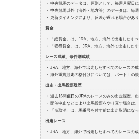
・
中央競馬のデータは、原則として、毎週月曜日に
・
中央競馬以外（海外・地方等）のデータは、毎週
・
更新タイミングにより、反映が遅れる場合があり
賞金
・
「総賞金」は、JRA、地方、海外で出走したす
・
「収得賞金」は、JRA、地方、海外で出走した
レース成績、条件別成績
・
JRA、地方、海外で出走したすべてのレースの
・
海外重賞競走の格付けについては、パートⅠの競
出走・出馬投票履歴
・
過去16開催日のJRAのレースのみの出走履歴、
・
開催中止などにより出馬投票をやり直す場合は、
・
「※取消」は、馬番号を付す前に出走取消になっ
出走レース
・
JRA、地方、海外で出走したすべてのレースの