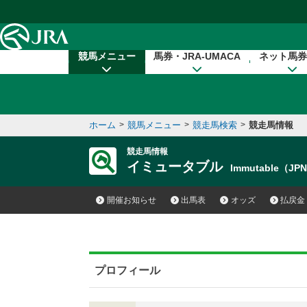
本文へ移動する
競馬メニュー
馬券・JRA-UMACA
ネット馬券
ホーム
>
競馬メニュー
>
競走馬検索
>
競走馬情報
競走馬情報
イミュータブル
Immutable（JP
開催お知らせ
出馬表
オッズ
払戻金
プロフィール