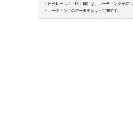
・
出走レースの「Rt」欄には、レーティングが表
・
レーティングのデータ更新は不定期です。