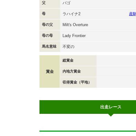
父
バゴ
母
ラハイナ2
産
母の父
Milt's Overture
母の母
Lady Frontier
馬名意味
不変の
総賞金
賞金
内地方賞金
収得賞金（平地）
出走レース