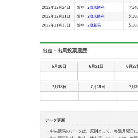
2022年12月24日
阪神
2歳未勝利
ダ14
2022年12月11日
阪神
2歳未勝利
芝18
2022年11月13日
阪神
2歳新馬
芝18
出走・出馬投票履歴
出走・出馬投票履歴
6月20日
6月21日
6月27
出走・出馬投票履歴
7月18日
7月19日
7月2
データ更新
・
中央競馬のデータは、原則として、毎週月曜日に