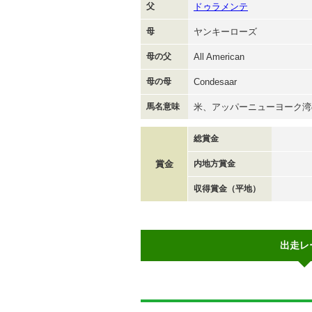
父
ドゥラメンテ
母
ヤンキーローズ
母の父
All American
母の母
Condesaar
馬名意味
米、アッパーニューヨーク湾
総賞金
賞金
内地方賞金
収得賞金（平地）
出走レ