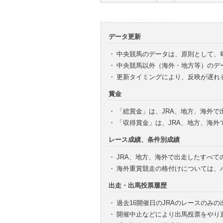
データ更新
・
中央競馬のデータは、原則として、
・
中央競馬以外（海外・地方等）のデ
・
更新タイミングにより、反映が遅れ
賞金
・
「総賞金」は、JRA、地方、海外
・
「収得賞金」は、JRA、地方、海
レース成績、条件別成績
・
JRA、地方、海外で出走したすべて
・
海外重賞競走の格付けについては、
出走・出馬投票履歴
・
過去16開催日のJRAのレースのみ
・
開催中止などにより出馬投票をやり