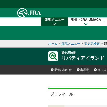
本文へ移動する
競馬メニュー
馬券・JRA-UMACA
ホーム
>
競馬メニュー
>
競走馬検索
>
競
競走馬情報
リバティアイランド
開催お知らせ
出馬表
オッズ
プロフィール