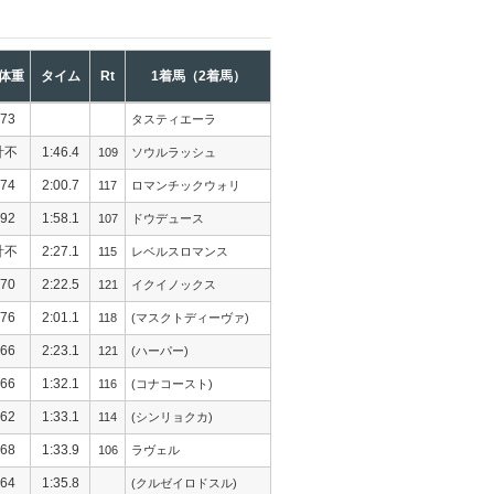
体重
タイム
Rt
1着馬（2着馬）
73
タスティエーラ
計不
1:46.4
109
ソウルラッシュ
74
2:00.7
117
ロマンチックウォリ
92
1:58.1
107
ドウデュース
計不
2:27.1
115
レベルスロマンス
70
2:22.5
121
イクイノックス
76
2:01.1
118
(マスクトディーヴァ)
66
2:23.1
121
(ハーパー)
66
1:32.1
116
(コナコースト)
62
1:33.1
114
(シンリョクカ)
68
1:33.9
106
ラヴェル
64
1:35.8
(クルゼイロドスル)