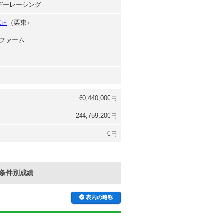
ンデーレーシング
充正
（栗東）
ファーム
60,440,000
円
244,759,200
円
0
円
条件別成績
表内の略称