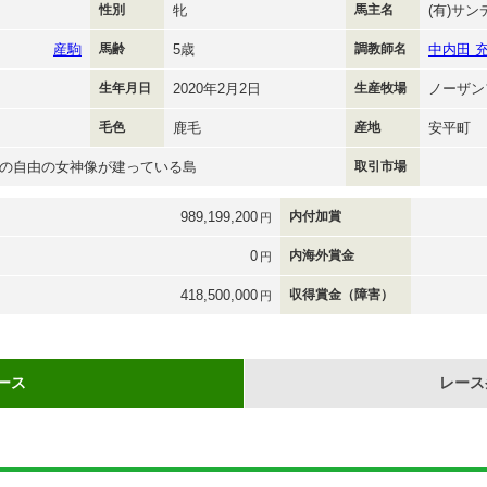
性別
牝
馬主名
(有)サ
産駒
馬齢
5歳
調教師名
中内田 
生年月日
2020年2月2日
生産牧場
ノーザン
毛色
鹿毛
産地
安平町
の自由の女神像が建っている島
取引市場
989,199,200
内付加賞
円
0
内海外賞金
円
418,500,000
収得賞金（障害）
円
ース
レース