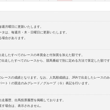
毎週月曜日に更新いたします。
ータは、毎週月・木・日曜日に更新いたします。
る場合があります。
で出走したすべてのレースの本賞金と付加賞を加えた額です。
外で出走したすべてのレースから、競馬番組で別に定める方法で算定した額です
のレースの成績となります。なお、人気順成績は、JRAで出走したレースの
パートⅠの競走のみグレード／グループ（Ｇ）表記を行います。
の出走履歴、出馬投票履歴を掲載しております。
直す場合は、表示されません。