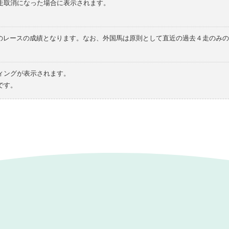
走取消になった場合に表示されます。
てのレースの成績となります。なお、外国馬は原則として直近の過去４走のみ
ィングが表示されます。
です。