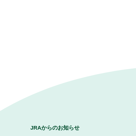
JRAからのお知らせ