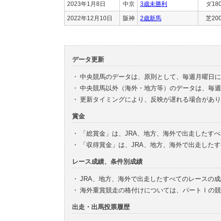
2023年1月8日
中京
3歳未勝利
ダ18
2022年12月10日
阪神
2歳新馬
芝20
データ更新
・
中央競馬のデータは、原則として、毎週月曜日に
・
中央競馬以外（海外・地方等）のデータは、毎週
・
更新タイミングにより、反映が遅れる場合があり
賞金
・
「総賞金」は、JRA、地方、海外で出走したす
・
「収得賞金」は、JRA、地方、海外で出走した
レース成績、条件別成績
・
JRA、地方、海外で出走したすべてのレースの
・
海外重賞競走の格付けについては、パートⅠの競
出走・出馬投票履歴