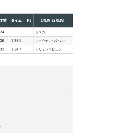
体重
タイム
Rt
1着馬（2着馬）
24
フスカル
36
1:28.5
ショウナンハクウン
32
1:24.7
オリオンネビュラ
。