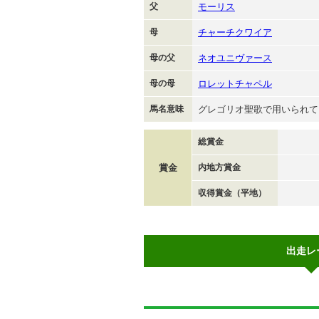
父
モーリス
母
チャーチクワイア
母の父
ネオユニヴァース
母の母
ロレットチャペル
馬名意味
グレゴリオ聖歌で用いられて
総賞金
賞金
内地方賞金
収得賞金（平地）
出走レ