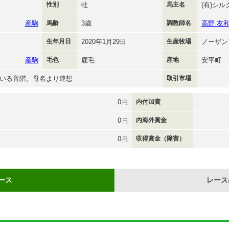
性別
牡
馬主名
(有)シ
産駒
馬齢
3歳
調教師名
高野 友
生年月日
2020年1月29日
生産牧場
ノーザン
産駒
毛色
鹿毛
産地
安平町
いる音階。母名より連想
取引市場
0
内付加賞
円
0
内海外賞金
円
0
収得賞金（障害）
円
ース
レース