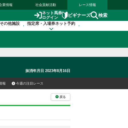
企業情報
社会貢献活動
レース情報
ネット馬券
検索
ビギナーズ
ログイン
その他施設
指定席・入場券ネット予約
抹消年月日 2023年8月16日
情報
今週の注目レース
戻る