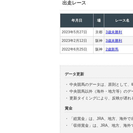
出走レース
年月日
場
レース名
2023年5月27日
京都
3歳未勝利
2023年2月12日
阪神
3歳未勝利
2022年6月25日
阪神
2歳新馬
データ更新
・
中央競馬のデータは、原則として、
・
中央競馬以外（海外・地方等）のデ
・
更新タイミングにより、反映が遅れ
賞金
・
「総賞金」は、JRA、地方、海外
・
「収得賞金」は、JRA、地方、海