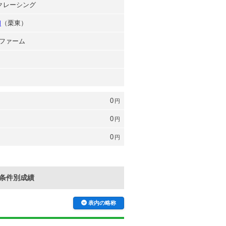
ルクレーシング
和
（栗東）
ファーム
0
円
0
円
0
円
条件別成績
表内の略称