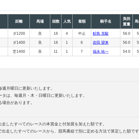
負担
距離
馬場
頭数
人気
着順
騎手名
馬
重量
ダ1200
良
16
4
中止
鮫島 克駿
56.0
5
ダ1400
良
16
1
6
岩田 望来
56.0
5
芝1400
良
11
1
7
福永 祐一
54.0
5
毎週月曜日に更新いたします。
ータは、毎週月・木・日曜日に更新いたします。
る場合があります。
で出走したすべてのレースの本賞金と付加賞を加えた額です。
外で出走したすべてのレースから、競馬番組で別に定める方法で算定した額です