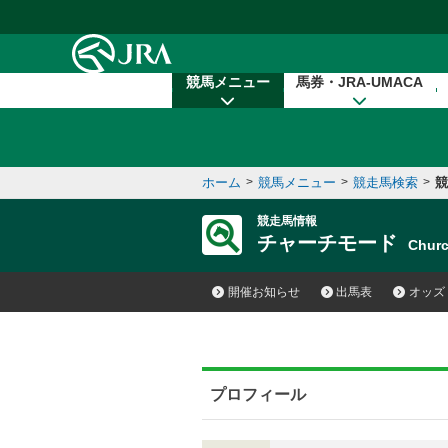
本文へ移動する
競馬メニュー
馬券・JRA-UMACA
ホーム
>
競馬メニュー
>
競走馬検索
>
競
競走馬情報
チャーチモード
Chur
開催お知らせ
出馬表
オッズ
プロフィール