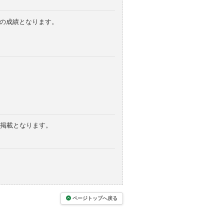
みの成績となります。
の掲載となります。
ページトップへ戻る