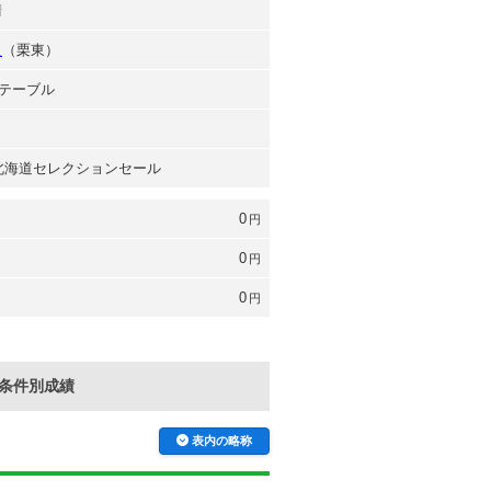
晴
之
（栗東）
テーブル
年 北海道セレクションセール
0
円
0
円
0
円
条件別成績
表内の略称