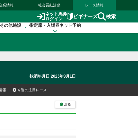
企業情報
社会貢献活動
レース情報
ネット馬券
検索
ビギナーズ
ログイン
その他施設
指定席・入場券ネット予約
抹消年月日 2023年9月1日
情報
今週の注目レース
戻る