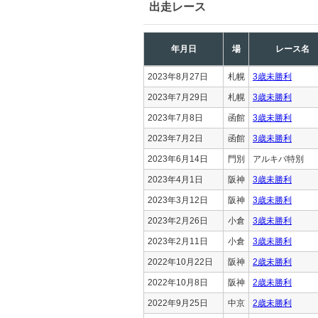
出走レース
年月日
場
レース名
2023年8月27日
札幌
3歳未勝利
2023年7月29日
札幌
3歳未勝利
2023年7月8日
函館
3歳未勝利
2023年7月2日
函館
3歳未勝利
2023年6月14日
門別
アルキバ特別
2023年4月1日
阪神
3歳未勝利
2023年3月12日
阪神
3歳未勝利
2023年2月26日
小倉
3歳未勝利
2023年2月11日
小倉
3歳未勝利
2022年10月22日
阪神
2歳未勝利
2022年10月8日
阪神
2歳未勝利
2022年9月25日
中京
2歳未勝利