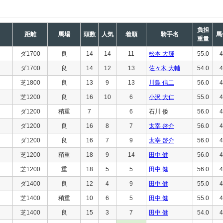
負担
距離
馬場
頭数
人気
着順
騎手名
馬
重量
ダ1700
良
14
14
11
松本 大輝
55.0
4
ダ1700
良
14
12
13
佐々木 大輔
54.0
4
芝1800
良
13
9
13
川島 信二
56.0
4
芝1200
良
16
10
6
小沢 大仁
55.0
4
ダ1200
稍重
7
6
石川 倭
56.0
4
ダ1200
良
16
8
7
太宰 啓介
56.0
4
ダ1200
良
16
7
9
太宰 啓介
56.0
4
芝1200
稍重
18
9
14
田中 健
56.0
4
芝1200
重
18
5
5
田中 健
56.0
4
ダ1400
良
12
4
9
田中 健
55.0
4
芝1400
稍重
10
6
5
田中 健
55.0
4
芝1400
良
15
3
7
田中 健
54.0
4