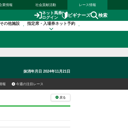
企業情報
社会貢献活動
レース情報
ネット馬券
検索
ビギナーズ
ログイン
その他施設
指定席・入場券ネット予約
抹消年月日 2024年11月21日
情報
今週の注目レース
戻る