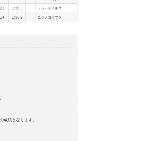
22
1:36.3
トゥーテイルズ
14
1:36.9
ニシノコウフク
。
みの成績となります。