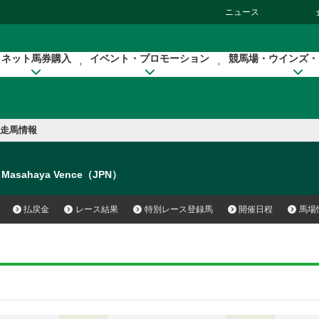
ニュース
ネット馬券購入
イベント・プロモーション
競馬場・ウインズ・
走馬情報
Masahaya Vence（JPN）
払戻金
レース結果
特別レース登録馬
開催日程
馬場