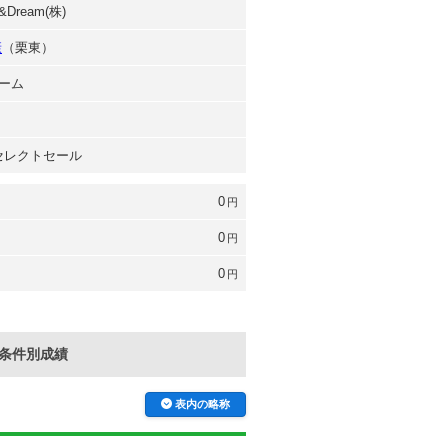
Dream(株)
康
（栗東）
ーム
 セレクトセール
0
円
0
円
0
円
条件別成績
表内の略称