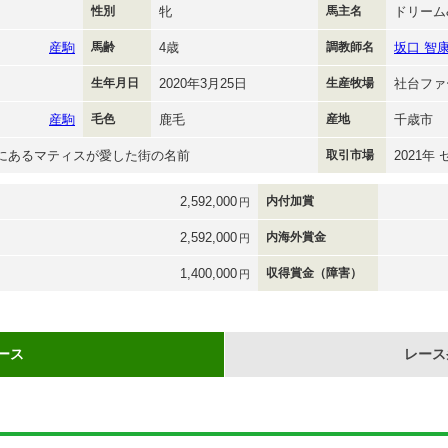
性別
牝
馬主名
ドリーム&
産駒
馬齢
4歳
調教師名
坂口 智
生年月日
2020年3月25日
生産牧場
社台ファ
産駒
毛色
鹿毛
産地
千歳市
ロにあるマティスが愛した街の名前
取引市場
2021年
2,592,000
内付加賞
円
2,592,000
内海外賞金
円
1,400,000
収得賞金（障害）
円
ース
レース