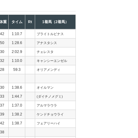
体重
タイム
Rt
1着馬（2着馬）
42
1:10.7
ブライトルピナス
50
1:28.6
アナスタシス
30
2:02.9
チェレスタ
32
1:10.0
キャンシーエンゼル
28
59.3
オリアメンディ
30
1:38.6
オイルマン
33
1:44.7
(ダイチノメグミ)
37
1:37.0
アルマラウラ
39
1:38.2
ケンドチョウライ
42
1:38.7
フェアリーハイ
38