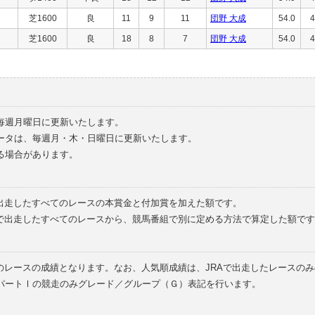
芝1600
良
11
9
11
団野 大成
54.0
4
芝1600
良
18
8
7
団野 大成
54.0
4
毎週月曜日に更新いたします。
ータは、毎週月・木・日曜日に更新いたします。
る場合があります。
で出走したすべてのレースの本賞金と付加賞を加えた額です。
外で出走したすべてのレースから、競馬番組で別に定める方法で算定した額です
のレースの成績となります。なお、人気順成績は、JRAで出走したレースの
パートⅠの競走のみグレード／グループ（Ｇ）表記を行います。