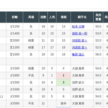
負担
距離
馬場
頭数
人気
着順
騎手名
馬
重量
ダ1150
良
16
16
13
松本 大輝
55.0
4
ダ1400
良
15
15
15
柴田 裕一郎
53.0
4
芝2000
稍重
11
10
10
河原田 菜々
52.0
4
芝1200
稍重
17
17
16
河原田 菜々
52.0
4
芝1000
良
16
16
16
亀田 温心
56.0
4
ダ1500
稍重
10
3
4
大畑 雅章
54.0
4
ダ1600
不良
9
1
1
大畑 雅章
54.0
4
ダ1500
良
10
6
3
浅野 皓大
54.0
4
ダ1500
良
10
5
5
浅野 皓大
54.0
4
ん)
ダ1500
良
10
5
8
大畑 雅章
54.0
4
ダ2000
不良
11
除外
大畑 雅章
54.0
4