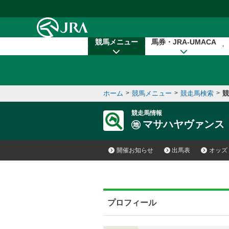
本文へ移動する
競馬メニュー
馬券・JRA-UMACA
ホーム
>
競馬メニュー
>
競走馬検索
>
競
競走馬情報
マサハヤヴァンス
開催お知らせ
出馬表
オッズ
プロフィール