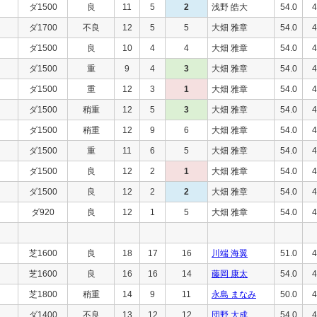
ダ1500
良
11
5
2
浅野 皓大
54.0
4
ダ1700
不良
12
5
5
大畑 雅章
54.0
4
ダ1500
良
10
4
4
大畑 雅章
54.0
4
ダ1500
重
9
4
3
大畑 雅章
54.0
4
ダ1500
重
12
3
1
大畑 雅章
54.0
4
ダ1500
稍重
12
5
3
大畑 雅章
54.0
4
ダ1500
稍重
12
9
6
大畑 雅章
54.0
4
ダ1500
重
11
6
5
大畑 雅章
54.0
4
ダ1500
良
12
2
1
大畑 雅章
54.0
4
ダ1500
良
12
2
2
大畑 雅章
54.0
4
ダ920
良
12
1
5
大畑 雅章
54.0
4
芝1600
良
18
17
16
川端 海翼
51.0
4
芝1600
良
16
16
14
藤岡 康太
54.0
4
芝1800
稍重
14
9
11
永島 まなみ
50.0
4
ダ1400
不良
13
12
12
団野 大成
54.0
4