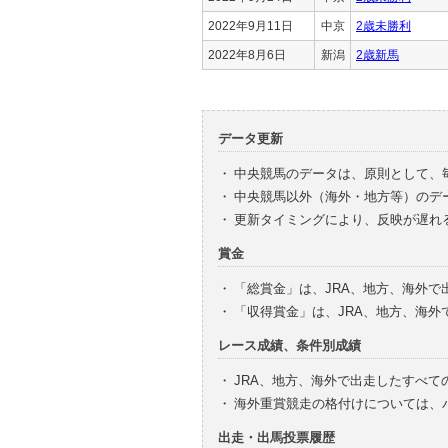
2022年9月11日
中京
2歳未勝利
2022年8月6日
新潟
2歳新馬
データ更新
・
中央競馬のデータは、原則として、
・
中央競馬以外（海外・地方等）のデ
・
更新タイミングにより、反映が遅れ
賞金
・
「総賞金」は、JRA、地方、海外
・
「収得賞金」は、JRA、地方、海
レース成績、条件別成績
・
JRA、地方、海外で出走したすべて
・
海外重賞競走の格付けについては、
出走・出馬投票履歴