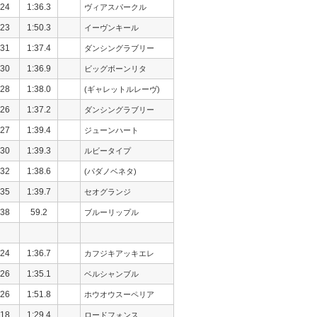
24
1:36.3
ヴィアスパークル
23
1:50.3
イーヴンキール
31
1:37.4
ダンシングラブリー
30
1:36.9
ビッグボーンリタ
28
1:38.0
(ギャレットルレーヴ)
26
1:37.2
ダンシングラブリー
27
1:39.4
ジューンハート
30
1:39.3
ルビータイプ
32
1:38.6
(パダノベネタ)
35
1:39.7
セオグランジ
38
59.2
ブルーリップル
24
1:36.7
カフジキアッキエレ
26
1:35.1
ベルシャンブル
26
1:51.8
ホウオウスーペリア
18
1:29.4
ロードフォンス