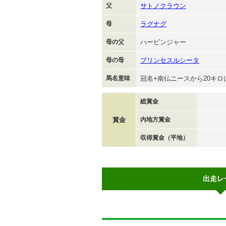
父
サトノクラウン
母
ラグナグ
母の父
ハービンジャー
母の母
プリンセスルシータ
馬名意味
冠名+南仏ニースから20キ
総賞金
賞金
内地方賞金
収得賞金（平地）
出走レ