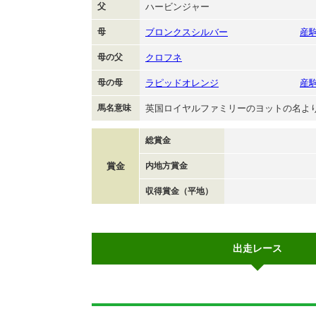
父
ハービンジャー
母
ブロンクスシルバー
産
母の父
クロフネ
母の母
ラピッドオレンジ
産
馬名意味
英国ロイヤルファミリーのヨットの名よ
総賞金
賞金
内地方賞金
収得賞金（平地）
出走レース