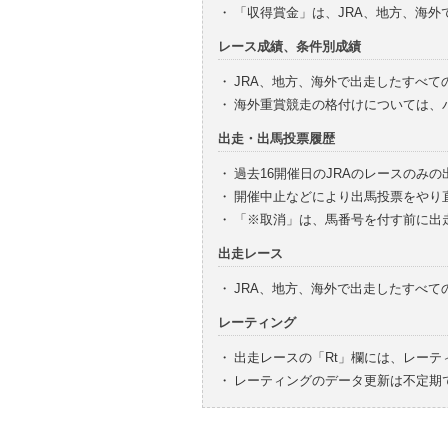
・
「収得賞金」は、JRA、地方、海
レース成績、条件別成績
・
JRA、地方、海外で出走したすべて
・
海外重賞競走の格付けについては、
出走・出馬投票履歴
・
過去16開催日のJRAのレースのみ
・
開催中止などにより出馬投票をやり
・
「※取消」は、馬番号を付す前に出
出走レース
・
JRA、地方、海外で出走したすべ
レーティング
・
出走レースの「Rt」欄には、レーテ
・
レーティングのデータ更新は不定期