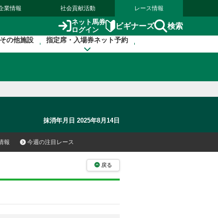
企業情報
社会貢献活動
レース情報
ネット馬券
検索
ビギナーズ
ログイン
その他施設
指定席・入場券ネット予約
抹消年月日 2025年8月14日
情報
今週の注目レース
戻る