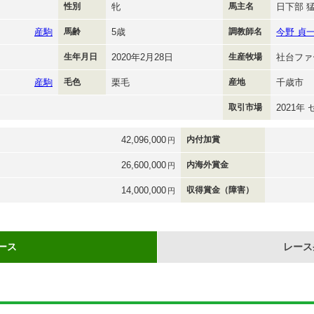
性別
牝
馬主名
日下部 
産駒
馬齢
5歳
調教師名
今野 貞
生年月日
2020年2月28日
生産牧場
社台ファ
産駒
毛色
栗毛
産地
千歳市
取引市場
2021年
42,096,000
内付加賞
円
26,600,000
内海外賞金
円
14,000,000
収得賞金（障害）
円
ース
レース