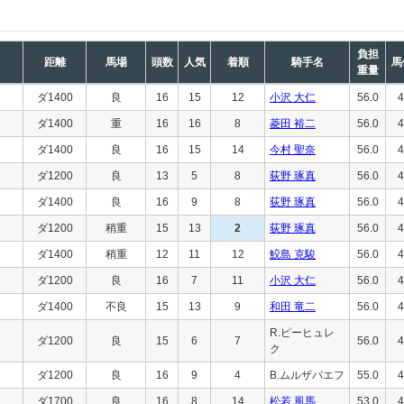
負担
距離
馬場
頭数
人気
着順
騎手名
馬
重量
ダ1400
良
16
15
12
小沢 大仁
56.0
4
ダ1400
重
16
16
8
菱田 裕二
56.0
4
ダ1400
良
16
15
14
今村 聖奈
56.0
4
ダ1200
良
13
5
8
荻野 琢真
56.0
4
ダ1400
良
16
9
8
荻野 琢真
56.0
4
ダ1200
稍重
15
13
2
荻野 琢真
56.0
4
ダ1400
稍重
12
11
12
鮫島 克駿
56.0
4
ダ1200
良
16
7
11
小沢 大仁
56.0
4
ダ1400
不良
15
13
9
和田 竜二
56.0
4
R.ピーヒュレ
ダ1200
良
15
6
7
56.0
4
ク
ダ1200
良
16
9
4
B.ムルザバエフ
55.0
4
ダ1700
良
16
8
14
松若 風馬
53.0
4