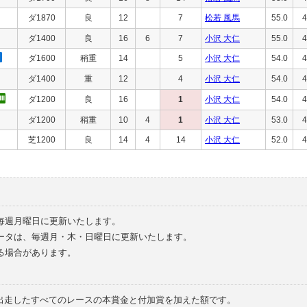
ダ1870
良
12
7
松若 風馬
55.0
4
ダ1400
良
16
6
7
小沢 大仁
55.0
4
ダ1600
稍重
14
5
小沢 大仁
54.0
4
ダ1400
重
12
4
小沢 大仁
54.0
4
ダ1200
良
16
1
小沢 大仁
54.0
4
ダ1200
稍重
10
4
1
小沢 大仁
53.0
4
芝1200
良
14
4
14
小沢 大仁
52.0
4
毎週月曜日に更新いたします。
ータは、毎週月・木・日曜日に更新いたします。
る場合があります。
で出走したすべてのレースの本賞金と付加賞を加えた額です。