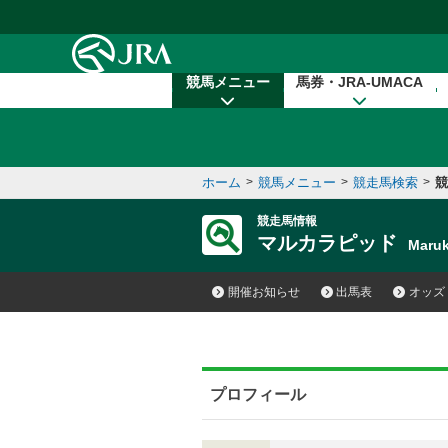
本文へ移動する
競馬メニュー
馬券・JRA-UMACA
ホーム
>
競馬メニュー
>
競走馬検索
>
競
競走馬情報
マルカラピッド
Maru
開催お知らせ
出馬表
オッズ
プロフィール