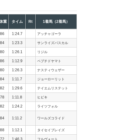
体重
タイム
Rt
1着馬（2着馬）
86
1:24.7
アッチャゴーラ
84
1:23.3
サンライズパスカル
80
1:26.1
リジル
86
1:12.9
ペプチドヤマト
80
1:26.3
ナスティウェザー
84
1:11.7
ジョーローリット
82
1:29.6
テイエムリステット
78
1:11.8
ヒビキ
82
1:24.2
ライツフォル
84
1:11.2
ワールズコライド
88
1:12.1
タイセイブレイズ
72
1:46.3
フルヴォート