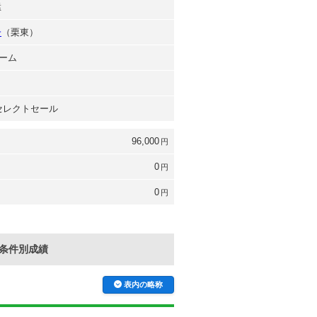
猛
一
（栗東）
ーム
 セレクトセール
96,000
円
0
円
0
円
条件別成績
表内の略称