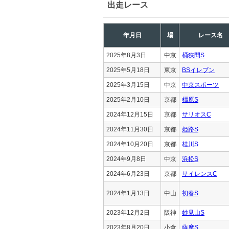
出走レース
年月日
場
レース名
2025年8月3日
中京
桶狭間S
2025年5月18日
東京
BSイレブン
2025年3月15日
中京
中京スポーツ
2025年2月10日
京都
橿原S
2024年12月15日
京都
サリオスC
2024年11月30日
京都
姫路S
2024年10月20日
京都
桂川S
2024年9月8日
中京
浜松S
2024年6月23日
京都
サイレンスC
2024年1月13日
中山
初春S
2023年12月2日
阪神
妙見山S
2023年8月20日
小倉
薩摩S