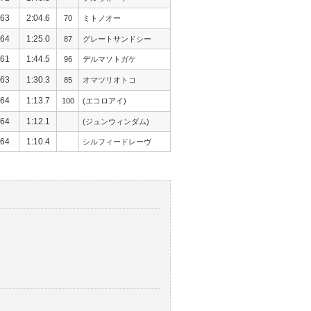
63
2:04.6
70
ミトノオー
64
1:25.0
87
グレートサンドシー
61
1:44.5
96
デルマソトガケ
63
1:30.3
85
オマツリオトコ
64
1:13.7
100
(エコロアイ)
64
1:12.1
(ジュンウィンダム)
64
1:10.4
シルフィードレーヴ