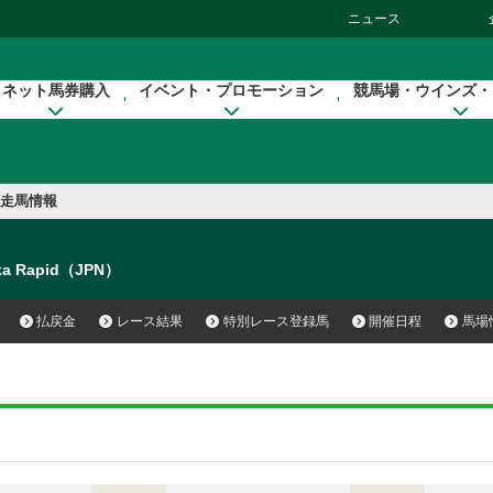
ニュース
ネット馬券購入
イベント・プロモーション
競馬場・ウインズ・
走馬情報
ka Rapid（JPN）
払戻金
レース結果
特別レース登録馬
開催日程
馬場