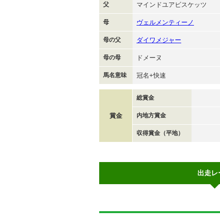
父
マインドユアビスケッツ
母
ヴェルメンティーノ
母の父
ダイワメジャー
母の母
ドメーヌ
馬名意味
冠名+快速
総賞金
賞金
内地方賞金
収得賞金（平地）
出走レ