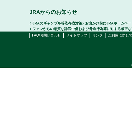
JRAからのお知らせ
JRAのギャンブル等依存症対策
お出かけ前にJRAホームペ
ファンからの悪質な誹謗中傷および脅迫行為等に対する厳正な
FAQ/お問い合わせ
サイトマップ
リンク
ご利用に際し