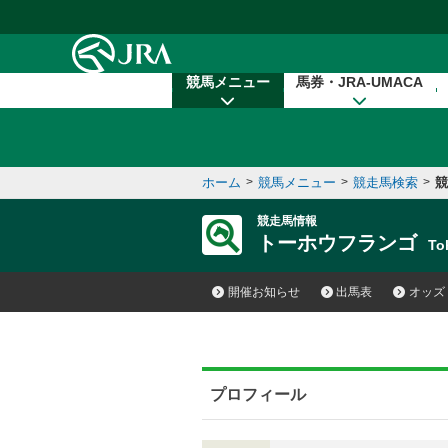
本文へ移動する
競馬メニュー
馬券・JRA-UMACA
ホーム
>
競馬メニュー
>
競走馬検索
>
競
競走馬情報
トーホウフランゴ
To
開催お知らせ
出馬表
オッズ
プロフィール