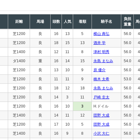
負担
距離
馬場
頭数
人気
着順
騎手名
馬
重量
芝1200
良
16
13
5
横山 典弘
56.0
4
芝1200
良
18
15
13
酒井 学
56.0
4
芝1400
良
12
11
8
津村 明秀
56.0
4
ダ1400
重
16
14
15
永島 まなみ
54.0
4
芝1200
良
13
10
9
原 優介
56.0
4
芝1200
良
11
11
9
橋木 太希
53.0
4
芝1200
良
18
12
18
永島 まなみ
56.0
4
芝1200
良
14
3
11
戸崎 圭太
56.0
4
芝1200
良
16
10
3
H.ドイル
56.0
4
芝1400
良
14
11
12
団野 大成
56.0
4
芝1200
良
17
10
5
団野 大成
56.0
4
芝1400
良
16
9
8
小沢 大仁
56.0
4