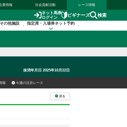
企業情報
社会貢献活動
レース情報
ネット馬券
検索
ビギナーズ
ログイン
その他施設
指定席・入場券ネット予約
抹消年月日 2025年10月22日
情報
今週の注目レース
戻る