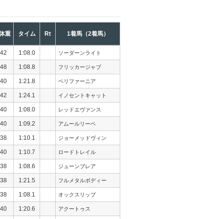
体重
タイム
Rt
1着馬（2着馬）
42
1:08.0
ソーダーンライト
48
1:08.8
フリッカージャブ
40
1:21.8
ペリファーニア
42
1:24.1
イノセントキャット
40
1:08.0
レッドエヴァンス
40
1:09.2
アムールリーベ
38
1:10.1
ジョーメッドヴィン
40
1:10.7
ロードトレイル
38
1:08.6
ジューンブレア
38
1:21.5
フルメタルボディー
38
1:08.1
オックスリップ
40
1:20.6
アクートゥス