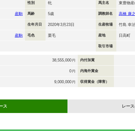
性別
牝
馬主名
東豊物産(
産駒
馬齢
5歳
調教師名
高橋 康
生年月日
2020年3月23日
生産牧場
竹島 幸
産駒
毛色
栗毛
産地
日高町
取引市場
38,555,000
内付加賞
円
0
内海外賞金
円
9,000,000
収得賞金（障害）
円
ース
レース