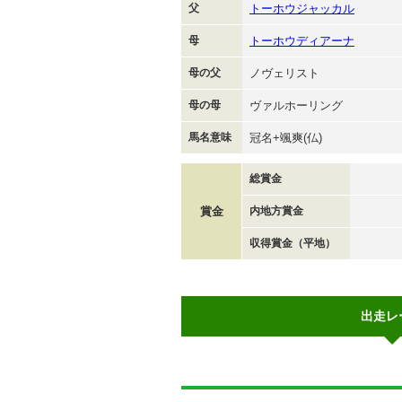
父
トーホウジャッカル
母
トーホウディアーナ
母の父
ノヴェリスト
母の母
ヴァルホーリング
馬名意味
冠名+颯爽(仏)
総賞金
賞金
内地方賞金
収得賞金（平地）
出走レ