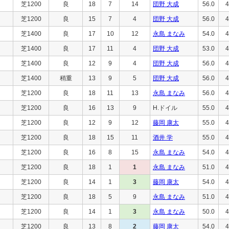
芝1200
良
18
7
14
団野 大成
56.0
4
芝1200
良
15
7
4
団野 大成
56.0
4
芝1400
良
17
10
12
永島 まなみ
54.0
4
芝1400
良
17
11
4
団野 大成
53.0
4
芝1400
良
12
9
4
団野 大成
56.0
4
芝1400
稍重
13
9
5
団野 大成
56.0
4
芝1200
良
18
11
13
永島 まなみ
56.0
4
芝1200
良
16
13
9
H.ドイル
55.0
4
芝1200
良
12
9
12
藤岡 康太
55.0
4
芝1200
良
18
15
11
酒井 学
55.0
4
芝1200
良
16
8
15
永島 まなみ
54.0
4
芝1200
良
18
1
1
永島 まなみ
51.0
4
芝1200
良
14
1
3
藤岡 康太
54.0
4
芝1200
良
18
5
9
永島 まなみ
51.0
4
芝1200
良
14
1
3
永島 まなみ
50.0
4
芝1200
良
13
8
2
藤岡 康太
54.0
4