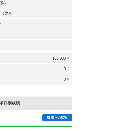
株)
之
（栗東）
治
105,000
円
0
円
0
円
条件別成績
表内の略称