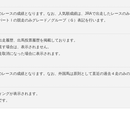
のレースの成績となります。なお、人気順成績は、JRAで出走したレースの
パートⅠの競走のみグレード／グループ（Ｇ）表記を行います。
の出走履歴、出馬投票履歴を掲載しております。
直す場合は、表示されません。
走取消になった場合に表示されます。
てのレースの成績となります。なお、外国馬は原則として直近の過去４走のみ
ィングが表示されます。
です。