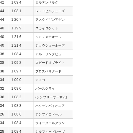
42
1:09.4
ミルテンベルク
44
1:08.1
レッドヒルシューズ
44
1:20.7
アスクビギンアゲン
40
1:19.9
スカイロケット
40
1:21.6
ルミノメテオール
40
1:21.4
ジョウショーホープ
38
1:08.4
アルーリングビュー
38
1:09.2
スピードオブライト
38
1:09.7
プロスペリダード
34
1:09.0
マメコ
32
1:09.0
バースクライ
36
1:08.2
(シンプリーオーサム)
34
1:08.3
ハクサンパイオニア
26
1:08.6
アンフィニドール
34
1:08.4
ウォータールグラン
28
1:08.4
シルフィードレーヴ