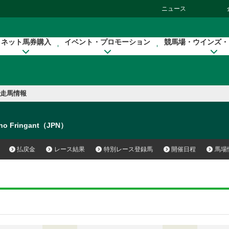
ニュース
ネット馬券購入
イベント・プロモーション
競馬場・ウインズ・
走馬情報
ho Fringant（JPN）
払戻金
レース結果
特別レース登録馬
開催日程
馬場