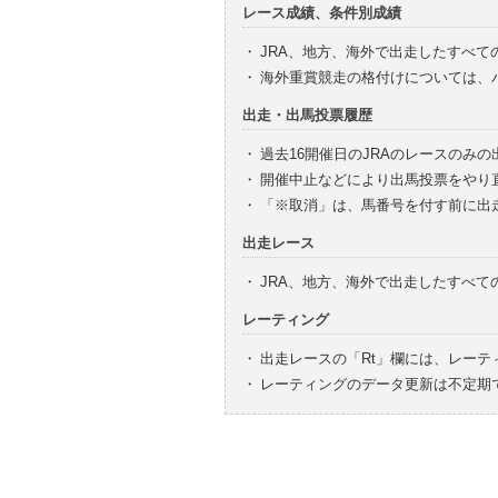
レース成績、条件別成績
・
JRA、地方、海外で出走したすべて
・
海外重賞競走の格付けについては、
出走・出馬投票履歴
・
過去16開催日のJRAのレースのみ
・
開催中止などにより出馬投票をやり
・
「※取消」は、馬番号を付す前に出
出走レース
・
JRA、地方、海外で出走したすべ
レーティング
・
出走レースの「Rt」欄には、レーテ
・
レーティングのデータ更新は不定期