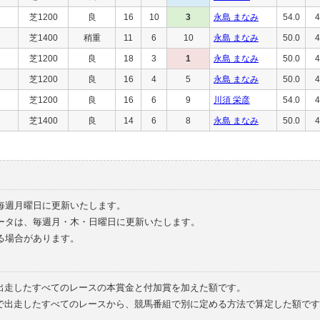
芝1200
良
16
10
3
永島 まなみ
54.0
4
芝1400
稍重
11
6
10
永島 まなみ
50.0
4
芝1200
良
18
3
1
永島 まなみ
50.0
4
芝1200
良
16
4
5
永島 まなみ
50.0
4
芝1200
良
16
6
9
川須 栄彦
54.0
4
芝1400
良
14
6
8
永島 まなみ
50.0
4
毎週月曜日に更新いたします。
ータは、毎週月・木・日曜日に更新いたします。
る場合があります。
で出走したすべてのレースの本賞金と付加賞を加えた額です。
外で出走したすべてのレースから、競馬番組で別に定める方法で算定した額です