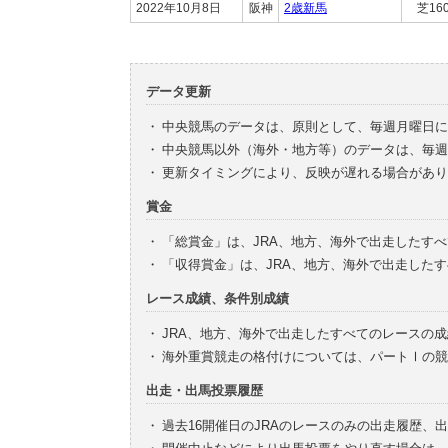
2022年10月8日
阪神
2歳新馬
芝16
データ更新
・
中央競馬のデータは、原則として、毎週月曜日に
・
中央競馬以外（海外・地方等）のデータは、毎週
・
更新タイミングにより、反映が遅れる場合があり
賞金
・
「総賞金」は、JRA、地方、海外で出走したす
・
「収得賞金」は、JRA、地方、海外で出走した
レース成績、条件別成績
・
JRA、地方、海外で出走したすべてのレースの
・
海外重賞競走の格付けについては、パートⅠの競
出走・出馬投票履歴
・
過去16開催日のJRAのレースのみの出走履歴、