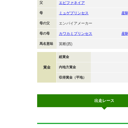
父
エピファネイア
母
ミュゲプリンセス
産
母の父
エンパイアメーカー
母の母
カワカミプリンセス
産
馬名意味
英断(西)
総賞金
賞金
内地方賞金
収得賞金（平地）
出走レース