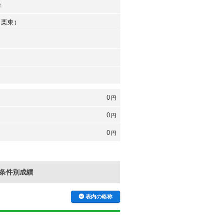
浩
（栗東）
0
円
0
円
0
円
条件別成績
表内の略称