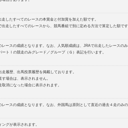
で出走したすべてのレースの本賞金と付加賞を加えた額です。
外で出走したすべてのレースから、競馬番組で別に定める方法で算定した額です
のレースの成績となります。なお、人気順成績は、JRAで出走したレースの
パートⅠの競走のみグレード／グループ（Ｇ）表記を行います。
の出走履歴、出馬投票履歴を掲載しております。
直す場合は、表示されません。
走取消になった場合に表示されます。
てのレースの成績となります。なお、外国馬は原則として直近の過去４走のみ
ィングが表示されます。