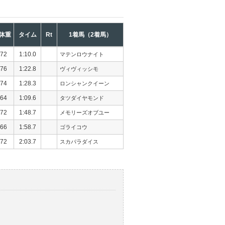
体重
タイム
Rt
1着馬（2着馬）
72
1:10.0
マテンロウナイト
76
1:22.8
ヴィヴィッシモ
74
1:28.3
ロンシャンクイーン
64
1:09.6
タツダイヤモンド
72
1:48.7
メモリーズオブユー
66
1:58.7
ゴライコウ
72
2:03.7
スカパラダイス