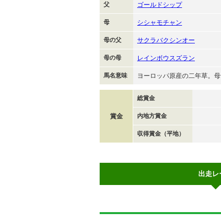
父
ゴールドシップ
母
シシャモチャン
母の父
サクラバクシンオー
母の母
レインボウスズラン
馬名意味
ヨーロッパ原産の二年草。母
総賞金
賞金
内地方賞金
収得賞金（平地）
出走レ