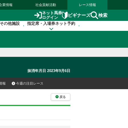
企業情報
社会貢献活動
レース情報
ネット馬券
検索
ビギナーズ
ログイン
その他施設
指定席・入場券ネット予約
抹消年月日 2023年9月6日
情報
今週の注目レース
戻る