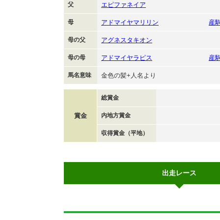
父
エピファネイア
母
アドマイヤマリリン
産
母の父
アグネスタキオン
母の母
アドマイヤラピス
産
馬名意味
金色の髪+人名より
総賞金
賞金
内地方賞金
収得賞金（平地）
出走レース