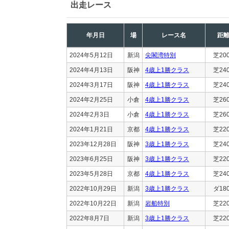
出走レース
年月日
場
レース名
距
2024年5月12日
新潟
尖閣湾特別
芝20
2024年4月13日
阪神
4歳上1勝クラス
芝24
2024年3月17日
阪神
4歳上1勝クラス
芝24
2024年2月25日
小倉
4歳上1勝クラス
芝26
2024年2月3日
小倉
4歳上1勝クラス
芝26
2024年1月21日
京都
4歳上1勝クラス
芝22
2023年12月28日
阪神
3歳上1勝クラス
芝24
2023年6月25日
阪神
3歳上1勝クラス
芝22
2023年5月28日
京都
4歳上1勝クラス
芝24
2022年10月29日
新潟
3歳上1勝クラス
ダ18
2022年10月22日
新潟
岩船特別
芝22
2022年8月7日
新潟
3歳上1勝クラス
芝22