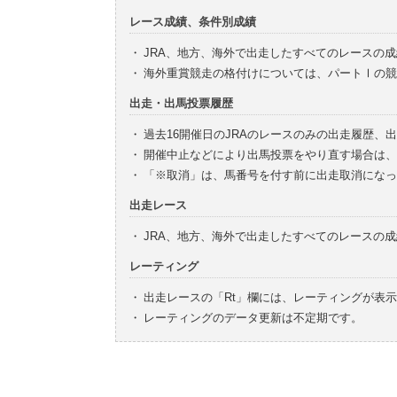
レース成績、条件別成績
・
JRA、地方、海外で出走したすべてのレースの
・
海外重賞競走の格付けについては、パートⅠの競
出走・出馬投票履歴
・
過去16開催日のJRAのレースのみの出走履歴、
・
開催中止などにより出馬投票をやり直す場合は、
・
「※取消」は、馬番号を付す前に出走取消になっ
出走レース
・
JRA、地方、海外で出走したすべてのレースの
レーティング
・
出走レースの「Rt」欄には、レーティングが表
・
レーティングのデータ更新は不定期です。