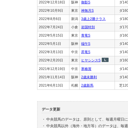
2022年12月18日
阪神
御影S
ダ14
2022年10月9日
東京
神無月S
ダ16
2022年8月6日
新潟
3歳上2勝クラス
ダ18
2022年7月24日
小倉
岩国特別
ダ17
2022年5月15日
東京
青竜S
ダ16
2022年5月1日
阪神
端午S
ダ14
2022年3月13日
中京
昇竜S
ダ14
2022年2月20日
東京
ヒヤシンスS
ダ16
2021年12月19日
中京
寒椿賞
ダ14
2021年11月14日
阪神
2歳未勝利
ダ14
2021年6月13日
札幌
2歳新馬
芝12
データ更新
・
中央競馬のデータは、原則として、毎週月曜日に
・
中央競馬以外（海外・地方等）のデータは、毎週