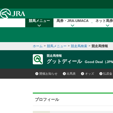
本文へ移動する
競馬メニュー
馬券・JRA-UMACA
ネット馬券
ホーム
>
競馬メニュー
>
競走馬検索
>
競走馬情報
競走馬情報
グットディール
Good Deal（JP
開催お知らせ
出馬表
オッズ
払戻金
プロフィール