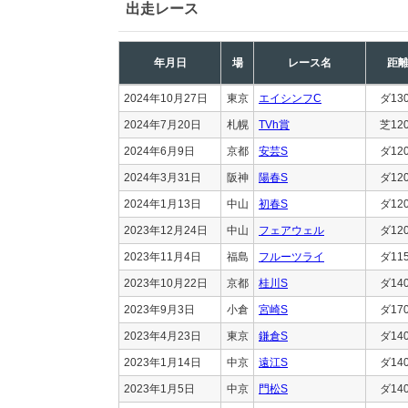
出走レース
年月日
場
レース名
距
2024年10月27日
東京
エイシンフC
ダ13
2024年7月20日
札幌
TVh賞
芝12
2024年6月9日
京都
安芸S
ダ12
2024年3月31日
阪神
陽春S
ダ12
2024年1月13日
中山
初春S
ダ12
2023年12月24日
中山
フェアウェル
ダ12
2023年11月4日
福島
フルーツライ
ダ11
2023年10月22日
京都
桂川S
ダ14
2023年9月3日
小倉
宮崎S
ダ17
2023年4月23日
東京
鎌倉S
ダ14
2023年1月14日
中京
遠江S
ダ14
2023年1月5日
中京
門松S
ダ14