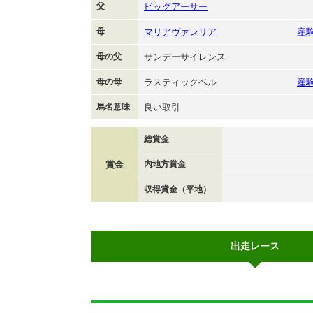
父
ビッグアーサー
母
マリアヴァレリア
産
母の父
サンデーサイレンス
母の母
ラスティックベル
産
馬名意味
良い取引
総賞金
賞金
内地方賞金
収得賞金（平地）
出走レース