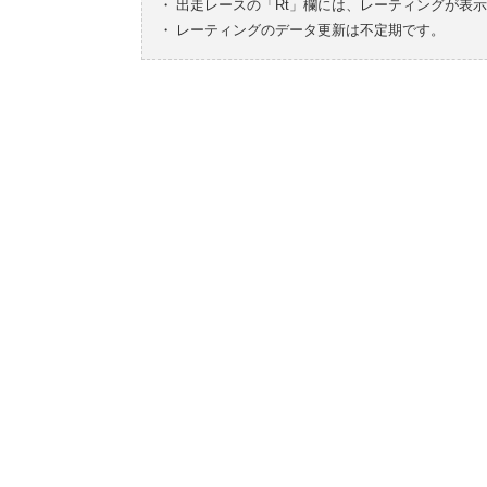
・
出走レースの「Rt」欄には、レーティングが表
・
レーティングのデータ更新は不定期です。