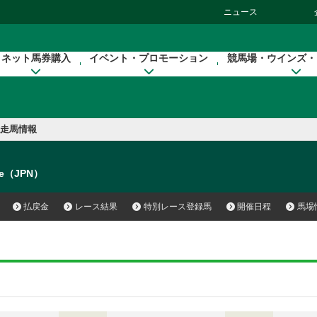
ニュース
ネット馬券購入
イベント・プロモーション
競馬場・ウインズ・
走馬情報
ce（JPN）
払戻金
レース結果
特別レース登録馬
開催日程
馬場