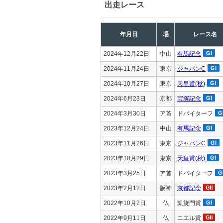
出走レース
年月日
場
レース名
2024年12月22日
中山
有馬記念
2024年11月24日
東京
ジャパンC
2024年10月27日
東京
天皇賞(秋)
2024年6月23日
京都
宝塚記念
2024年3月30日
ア首
ドバイターフ
2023年12月24日
中山
有馬記念
2023年11月26日
東京
ジャパンC
2023年10月29日
東京
天皇賞(秋)
2023年3月25日
ア首
ドバイターフ
2023年2月12日
阪神
京都記念
2022年10月2日
仏
凱旋門賞
2022年9月11日
仏
ニエル賞