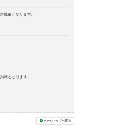
みの成績となります。
の掲載となります。
ページトップへ戻る