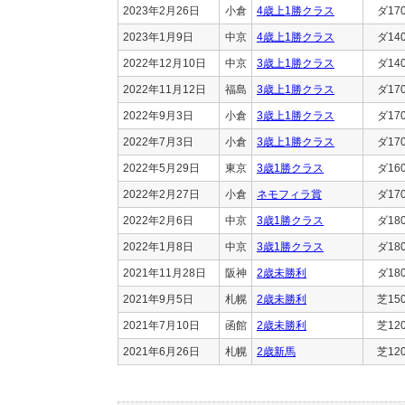
2023年2月26日
小倉
4歳上1勝クラス
ダ17
2023年1月9日
中京
4歳上1勝クラス
ダ14
2022年12月10日
中京
3歳上1勝クラス
ダ14
2022年11月12日
福島
3歳上1勝クラス
ダ17
2022年9月3日
小倉
3歳上1勝クラス
ダ17
2022年7月3日
小倉
3歳上1勝クラス
ダ17
2022年5月29日
東京
3歳1勝クラス
ダ16
2022年2月27日
小倉
ネモフィラ賞
ダ17
2022年2月6日
中京
3歳1勝クラス
ダ18
2022年1月8日
中京
3歳1勝クラス
ダ18
2021年11月28日
阪神
2歳未勝利
ダ18
2021年9月5日
札幌
2歳未勝利
芝15
2021年7月10日
函館
2歳未勝利
芝12
2021年6月26日
札幌
2歳新馬
芝12