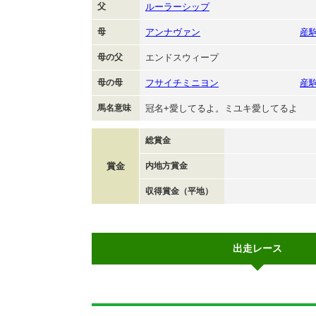
父
ルーラーシップ
母
アンナヴァン
産
母の父
エンドスウィープ
母の母
フサイチミニヨン
産
馬名意味
冠名+愛してるよ。ミユキ愛してるよ
総賞金
賞金
内地方賞金
収得賞金（平地）
出走レース