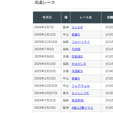
出走レース
年月日
場
レース名
距
2026年3月7日
阪神
なにわS
ダ12
2026年1月12日
中山
初春S
ダ12
2025年11月15日
福島
フルーツライ
ダ11
2025年7月5日
福島
TUF杯
ダ11
2025年5月4日
京都
巨椋池S
ダ12
2025年4月13日
福島
やまびこS
ダ11
2025年2月22日
京都
河原町S
ダ14
2025年1月13日
中山
初春S
ダ12
2024年12月22日
中山
フェアウェル
ダ12
2024年10月27日
東京
エイシンフC
ダ13
2024年7月21日
福島
米沢特別
ダ11
2024年3月24日
阪神
4歳上2勝クラス
ダ12