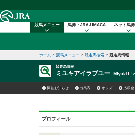
本文へ移動する
競馬メニュー
馬券・JRA-UMACA
ネット馬券
ホーム
>
競馬メニュー
>
競走馬検索
>
競走馬情報
競走馬情報
ミユキアイラブユー
Miyuki I
開催お知らせ
出馬表
オッズ
払戻金
プロフィール