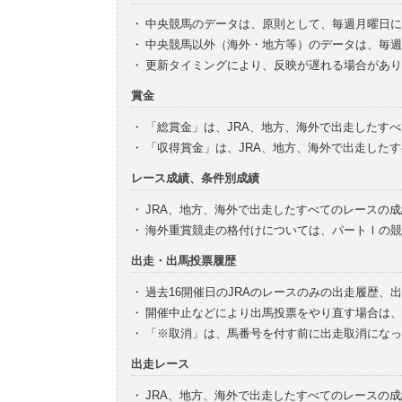
・
中央競馬のデータは、原則として、毎週月曜日に
・
中央競馬以外（海外・地方等）のデータは、毎週
・
更新タイミングにより、反映が遅れる場合があり
賞金
・
「総賞金」は、JRA、地方、海外で出走したす
・
「収得賞金」は、JRA、地方、海外で出走した
レース成績、条件別成績
・
JRA、地方、海外で出走したすべてのレースの
・
海外重賞競走の格付けについては、パートⅠの競
出走・出馬投票履歴
・
過去16開催日のJRAのレースのみの出走履歴、
・
開催中止などにより出馬投票をやり直す場合は、
・
「※取消」は、馬番号を付す前に出走取消になっ
出走レース
・
JRA、地方、海外で出走したすべてのレースの