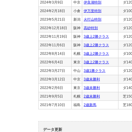
2024年3月9日
中京
伊良湖特別
ダ12
2024年2月18日
小倉
伊万里特別
ダ10
2023年5月21日
新潟
火打山特別
ダ12
2022年12月18日
阪神
高砂特別
ダ12
2022年11月19日
阪神
3歳上2勝クラス
ダ12
2022年11月6日
阪神
3歳上2勝クラス
ダ12
2022年8月14日
札幌
3歳上2勝クラス
ダ10
2022年6月4日
東京
3歳上2勝クラス
ダ14
2022年3月27日
中山
3歳1勝クラス
ダ12
2022年3月12日
中京
3歳未勝利
ダ14
2022年2月6日
東京
3歳未勝利
ダ14
2021年9月5日
札幌
2歳未勝利
芝15
2021年7月10日
福島
2歳新馬
芝18
データ更新