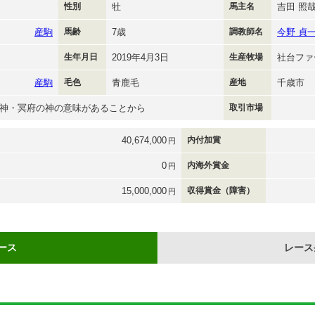
性別
牡
馬主名
吉田 照
産駒
馬齢
7歳
調教師名
今野 貞
生年月日
2019年4月3日
生産牧場
社台ファ
産駒
毛色
青鹿毛
産地
千歳市
神・冥府の神の意味があることから
取引市場
40,674,000
内付加賞
円
0
内海外賞金
円
15,000,000
収得賞金（障害）
円
ース
レース