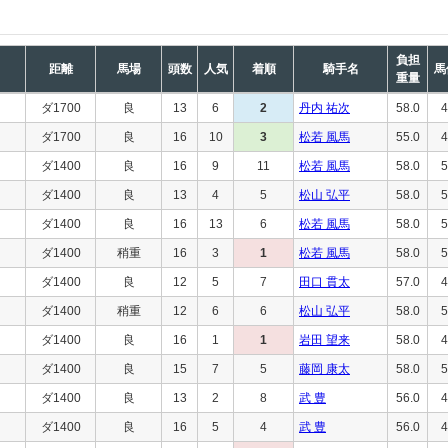
負担
距離
馬場
頭数
人気
着順
騎手名
馬
重量
ダ1700
良
13
6
2
丹内 祐次
58.0
4
ダ1700
良
16
10
3
松若 風馬
55.0
4
ダ1400
良
16
9
11
松若 風馬
58.0
5
ダ1400
良
13
4
5
松山 弘平
58.0
5
ダ1400
良
16
13
6
松若 風馬
58.0
5
ダ1400
稍重
16
3
1
松若 風馬
58.0
5
ダ1400
良
12
5
7
田口 貫太
57.0
4
ダ1400
稍重
12
6
6
松山 弘平
58.0
5
ダ1400
良
16
1
1
岩田 望来
58.0
4
ダ1400
良
15
7
5
藤岡 康太
58.0
5
ダ1400
良
13
2
8
武 豊
56.0
4
ダ1400
良
16
5
4
武 豊
56.0
4